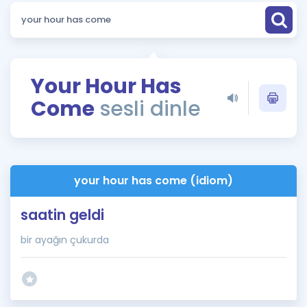
Puan Hesaplama
Rehberlik Aracı
ÖSYM Sınav Takvimi
Your Hour Has
Come
sesli dinle
Kampanyalar
Blog
İngilizce Gramer
your hour has come (idiom)
saatin geldi
bir ayağın çukurda