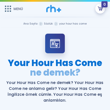
0
MENÜ
MENÜ
Üye Girişi
Ana Sayfa
Sözlük
your hour has come
Online Dersler
Sepetin Şu An Boş.
Çalışma Paketleri
Remzi Hoca ile seni sınava hazırlayacak onlarca eğitim seni
bekliyor!
Kitaplar ve Kaynaklar
GİRİŞ YAP
Your Hour Has Come
Katılımcı Görüşleri
ne demek?
Şifremi Hatırlamıyorum
ÜYE DEĞİLİM
Faydalı Araçlar
Your Hour Has Come ne demek? Your Hour Has
Come ne anlama gelir? Your Hour Has Come
Ücretsiz Kaynaklar
Blog
İngilizce Gramer
İngilizce örnek cümle. Your Hour Has Come eş
anlamlıları.
Hakkımızda
Kariyer
Sözlük
Soru & Cevap
İletişim