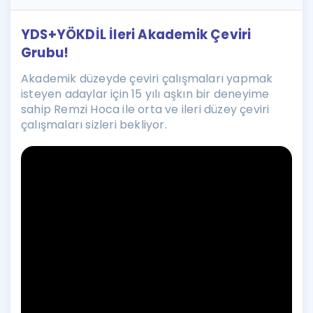
YDS+YÖKDİL İleri Akademik Çeviri
Grubu!
Akademik düzeyde çeviri çalışmaları yapmak
isteyen adaylar için 15 yılı aşkın bir deneyime
sahip Remzi Hoca ile orta ve ileri düzey çeviri
çalışmaları sizleri bekliyor.