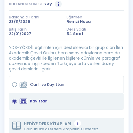
KULLANIM SÜRESİ
6 Ay
Başlangıç Tarihi
Eğitmen
23/11/2026
Remzi Hoca
Bitiş Tarihi
Ders Saati
22/01/2027
54 Saat
YDS-YÖKDİL eğitimleri için destekleyici bir grup olan İleri
Akademik Çeviri Grubu, hem sınav adaylarına hem de
akademik çeviri ile ilgilenen kişilere cümle ve paragraf
düzeyinde İngilizceden Türkçeye orta ve ileri düzey
çeviri derslerini içerir.
Canlı ve Kayıttan
Kayıttan
HEDİYE DERS KİTAPLARI
Grubunuza özel ders kitaplarınız ücretsiz.