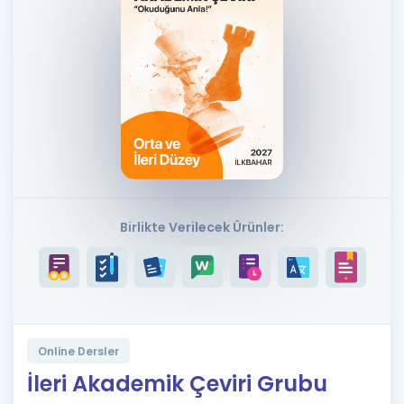
Puan Hesaplama
Rehberlik Aracı
ÖSYM Sınav Takvimi
Kampanyalar
Blog
İngilizce Gramer
Birlikte Verilecek Ürünler:
Online Dersler
İleri Akademik Çeviri Grubu