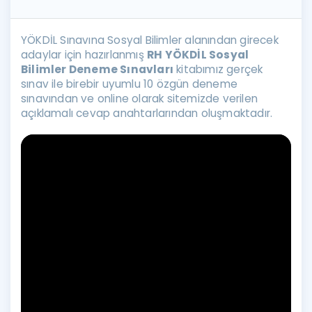
YÖKDİL Sınavına Sosyal Bilimler alanından girecek
adaylar için hazırlanmış
RH YÖKDİL Sosyal
Bilimler Deneme Sınavları
kitabımız gerçek
sınav ile birebir uyumlu 10 özgün deneme
sınavından ve online olarak sitemizde verilen
açıklamalı cevap anahtarlarından oluşmaktadır.