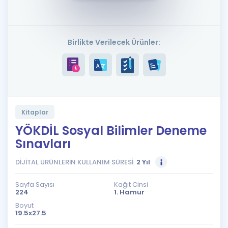
Puan Hesaplama
Rehberlik Aracı
Birlikte Verilecek Ürünler:
ÖSYM Sınav Takvimi
Kampanyalar
Blog
Kitaplar
İngilizce Gramer
YÖKDİL Sosyal Bilimler Deneme
Sınavları
DİJİTAL ÜRÜNLERİN KULLANIM SÜRESİ
2 Yıl
Sayfa Sayısı
Kağıt Cinsi
224
1. Hamur
Boyut
19.5x27.5