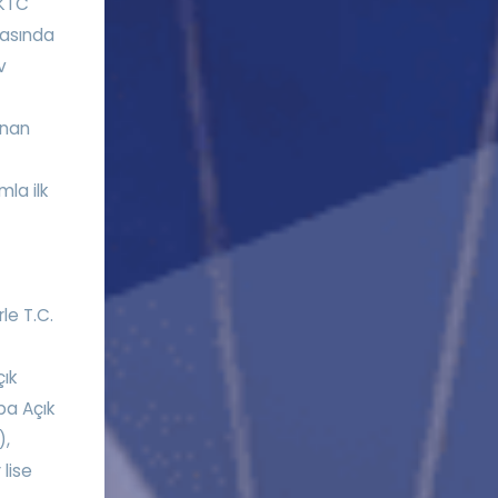
KKTC
rasında
v
unan
la ilk
le T.C.
çık
pa Açık
),
 lise