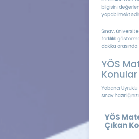
bilgisini değerle
yapabilmektedir
Sınav, üniversit
farklılık göster
dakika arasında
YÖS Mat
Konular
Yabancı Uyruklu 
sınav hazırlığınız
YÖS Mat
Çıkan Ko