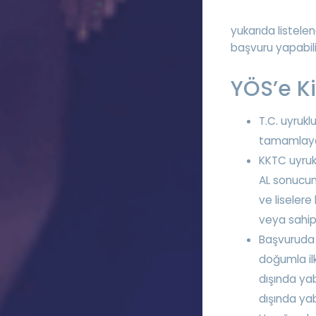
yukarıda listele
başvuru yapabilir
YÖS’e K
T.C. uyruk
tamamlaya
KKTC uyrukl
AL sonucuna
ve liselere
veya sahip 
Başvuruda 
doğumla il
dışında ya
dışında yab