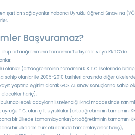
nen şartları sağlayanlar Yabancı Uyruklu Öğrenci Sınavı’na (Y
ler.
imler Başvuramaz?
lu olup ortaöğreniminin tamamını Türkiye’de veya KKTC’de
nlar,
u olanlar (ortaöğreniminin tamamını K.K.T.C liselerinde bitiri
 sahip olanlar ile 2005-2010 tarihleri arasında diğer ülkelerde
 kayıt yaptırıp eğitim alarak GCE AL sınav sonuçlarına sahip o
olacaklar hariç),
bulunabilecek adayların listelendiği ikinci maddesinde tanı
k uyruğu T.C. olan çift uyruklular (ortaöğretiminin tamamını 
bancı bir ülkede tamamlayanlar/ortaöğretiminin tamamını 
ancı bir ülkedeki Türk okullarında tamamlayanlar hariç),