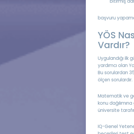
bitirmiş dah
başvuru yapamaz
YÖS Nası
Vardır?
Uygulandığı ilk
yardımcı olan Ya
Bu sorulardan 3
ölçen sorulardır.
Matematik ve ge
konu dağılımına 
üniversite tarafı
IQ-Genel Yetene
becerileri test e