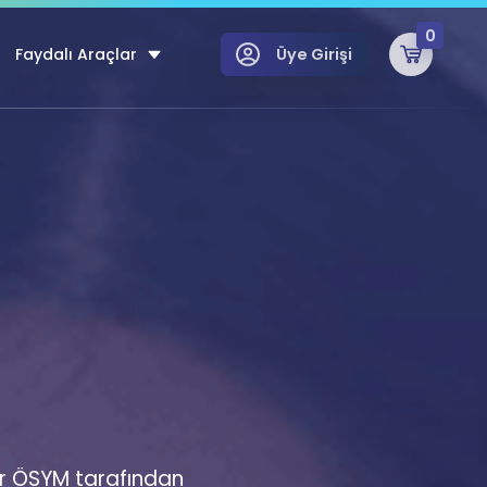
0
Faydalı Araçlar
Üye Girişi
klar
n Ücretsiz Kaynaklar
 için Özel Sözlük
Sepetin Şu An Boş.
ma
uan Hesaplama Aracı
i Hoca ile seni sınava hazırlayacak onlarca eğitim seni bekliyor!
Şifremi Hatırlamıyorum
GİRİŞ YAP
azırlananlar için Öneriler
kvimi
ÜYE DEĞİLİM
arı Tek Takvimde
dar ÖSYM tarafından