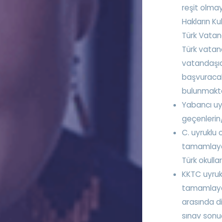
reşit olma
Hakların Ku
Türk Vatan
Türk vatan
vatandaşıd
başvuracak
bulunmakta
Yabancı uy
geçenlerin/
C. uyruklu
tamamlayan
Türk okull
KKTC uyruk
tamamlayan
arasında di
sınav sonu