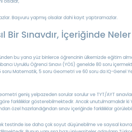
i olsalar,
lar. Başvuru yapmış olsalar dahi kayıt yaptıramazlar.
l Bir Sınavdır, İçeriğinde Neler
 günden bu yana yüz binlerce öğrencinin ülkemizde eğitim alm
bancı Uyruklu Öğrenci Sınavı (YÖS) genelde 80 soru içermekt
5 soru Matematik, 5 soru Geometri ve 60 soru da IQ-Genel 
ometri geniş yelpazeden sorular sorulur ve TYT/AYT sınavla
göre farklılıklar gösterebilmektedir. Ancak unutulmamalıdır ki
ndan özel hazırlandığından sınav içeriğinde farklılıklar görülebili
k testinde ise daha çok soyut düşünebilme ve sayısal kav
dilmektedir. Bunun yanı sıra bazı üniversiteler adayların Türkç