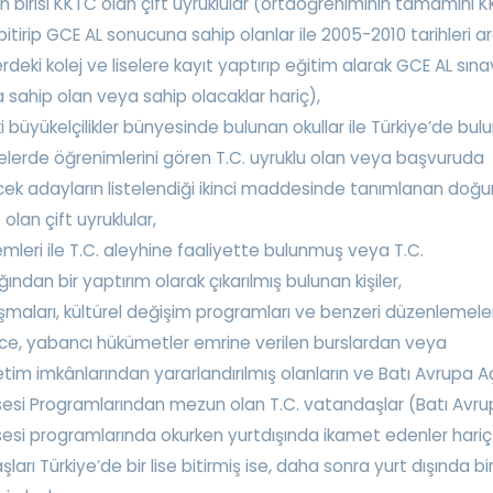
 birisi KKTC olan çift uyruklular (ortaöğreniminin tamamını 
 bitirip GCE AL sonucuna sahip olanlar ile 2005-2010 tarihleri a
erdeki kolej ve liselere kayıt yaptırıp eğitim alarak GCE AL sına
 sahip olan veya sahip olacaklar hariç),
i büyükelçilikler bünyesinde bulunan okullar ile Türkiye’de bul
selerde öğrenimlerini gören T.C. uyruklu olan veya başvuruda
cek adayların listelendiği ikinci maddesinde tanımlanan doğum
 olan çift uyruklular,
lemleri ile T.C. aleyhine faaliyette bulunmuş veya T.C.
ından bir yaptırım olarak çıkarılmış bulunan kişiler,
şmaları, kültürel değişim programları ve benzeri düzenlemeler
e, yabancı hükümetler emrine verilen burslardan veya
tim imkânlarından yararlandırılmış olanların ve Batı Avrupa A
sesi Programlarından mezun olan T.C. vatandaşlar (Batı Avru
sesi programlarında okurken yurtdışında ikamet edenler hariç
ları Türkiye’de bir lise bitirmiş ise, daha sonra yurt dışında bir