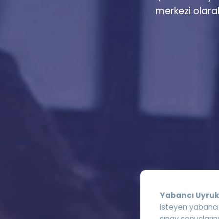
merkezi olara
Yabancı Uyruk
isteyen yabancı u
sınav sonuçlarını