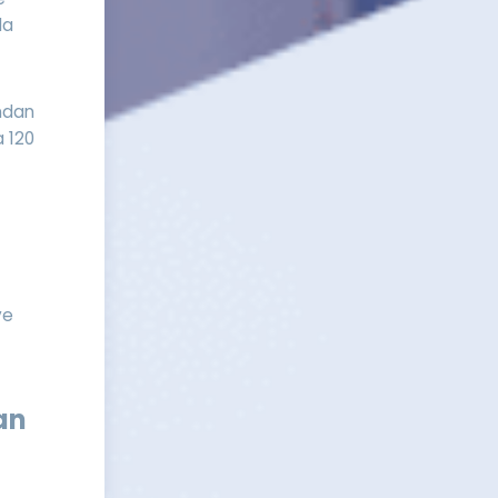
da
ından
a 120
ve
an