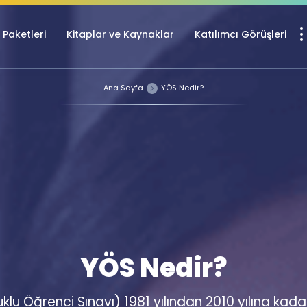
Paketleri
Kitaplar ve Kaynaklar
Katılımcı Görüşleri
Ücretsiz Kayna
Ana Sayfa
YÖS Nedir?
YDS ve YÖKDİL içi
Sözlük
İngilizce Sınavları
Puan Hesapla
YDS ve YÖKDİL P
Remz
Rehberlik Aracı
YDS ve YÖKDİL'e H
YÖS Nedir?
ÖSYM Sınav Ta
Tüm ÖSYM Sınavl
lu Öğrenci Sınavı) 1981 yılından 2010 yılına ka