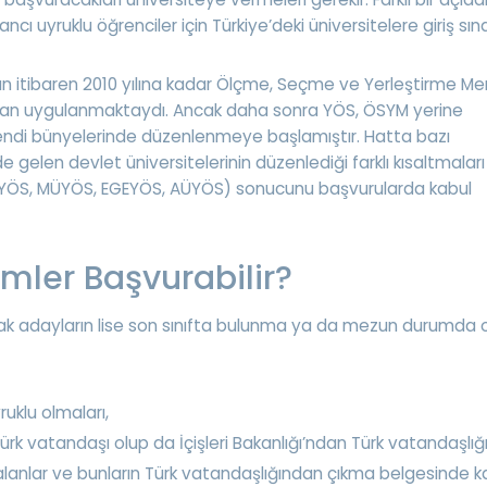
cı uyruklu öğrenciler için Türkiye’deki üniversitelere giriş sına
dan itibaren 2010 yılına kadar Ölçme, Seçme ve Yerleştirme Me
an uygulanmaktaydı. Ancak daha sonra YÖS, ÖSYM yerine
kendi bünyelerinde düzenlenmeye başlamıştır. Hatta bazı
e gelen devlet üniversitelerinin düzenlediği farklı kısaltmaları
YÖS, MÜYÖS, EGEYÖS, AÜYÖS) sonucunu başvurularda kabul
mler Başvurabilir?
k adayların lise son sınıfta bulunma ya da mezun durumda
uklu olmaları,
rk vatandaşı olup da İçişleri Bakanlığı’ndan Türk vatandaşlı
alanlar ve bunların Türk vatandaşlığından çıkma belgesinde ka