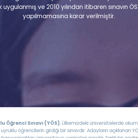
k uygulanmış ve 2010 yılından itibaren sınavın Ö
Kampanyalar
yapılmamasına karar verilmiştir.
Eğitim ve Kitaplar
Blog
YDS - YÖKDİL Tüm S
İngilizce Gram
İngilizce Gramer
lu Öğrenci Sınavı (YÖS)
, Ülkemizdeki üniversitelerde oku
yruklu öğrencilerin girdiği bir sınavdır. Adayların açıklanan Y
 başvuracakları üniversiteye vermeleri gerekir. Farklı bir açıd