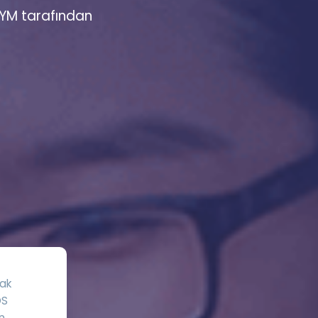
SYM tarafından
a Özel Fırsatlar
ınavlarla İlgili Haberler
er
 ve Konu Anlatımı
mak
ÖS
an