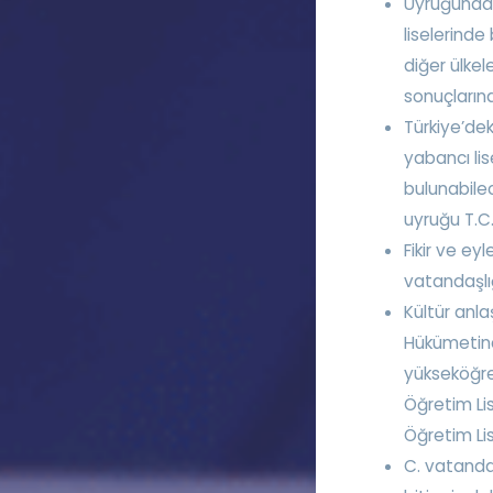
Uyruğundan
liselerinde
diğer ülkel
sonuçlarına
Türkiye’dek
yabancı li
bulunabile
uyruğu T.C.
Fikir ve ey
vatandaşlığ
Kültür anla
Hükümetinc
yükseköğre
Öğretim Li
Öğretim Li
C. vatandaş