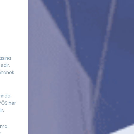
asına
edir.
Yetenek
rında
 YÖS her
r.
rama
e