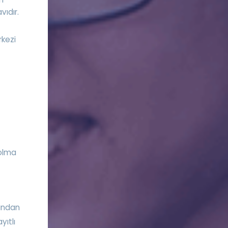
vıdır.
rkezi
 olma
ğından
yıtlı