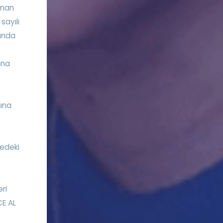
ınan
sayılı
şında
ına
ğına
kedeki
ri
CE AL