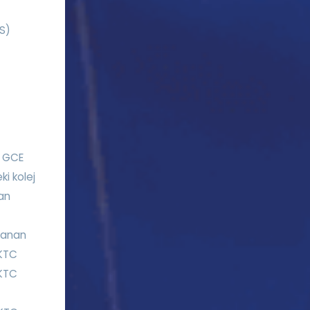
ÖS)
p GCE
ki kolej
lan
mlanan
KKTC
KKTC