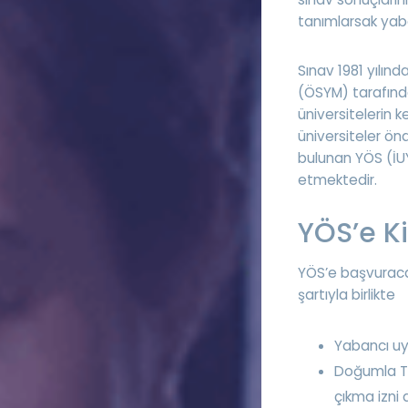
tanımlarsak yaban
Sınav 1981 yılın
(ÖSYM) tarafınd
üniversitelerin 
üniversiteler önd
bulunan YÖS (İU
etmektedir.
YÖS’e Ki
YÖS’e başvuraca
şartıyla birlikte
Yabancı uyr
Doğumla Tü
çıkma izni 