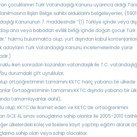
yan çocuklarının Türk Vatandaşlığı Kanunu uyarınca aldığı Tan
llanılmasına İlişkin Belge sahibi olduklarını belgeleyenler, (5901 
daşlığı Kanununun 7. maddesinde “(1) Türkiye içinde veya dı
daşı ana veya babadan evlilik birliği içinde doğan çocuk Türk
ır.” hükmü bulunmakta olup, yurt dışından kabul kontenjanlar
 adayların Türk Vatandaşlığı Kanunu incelemelerinde yarar
dır.)
ruklu iken sonradan kazanılan vatandaşlık ile T.C. vatandaşlı
bu durumdaki çift uyruklular,
 olup ortaöğretiminin tamamını KKTC hariç yabancı bir ülkede
lar (ortaöğretiminin tamamını KKTC dışında yabancı bir ül
arında tamamlayanlar dahil),
lu olup; KKTC’de ikamet eden ve KKTC’de ortaöğrenimini
 GCE AL sınav sonuçlarına sahip olanlar ile 2005-2010 tarihle
ğer ülkelerdeki kolej ve liselere kayıt yaptırıp eğitim alarak G
çlarına sahip olan veya sahip olacaklar.