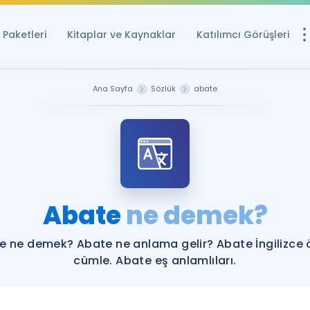
Paketleri
Kitaplar ve Kaynaklar
Katılımcı Görüşleri
Ücretsiz Kayna
Ana Sayfa
Sözlük
abate
YDS ve YÖKDİL içi
Sözlük
İngilizce Sınavları
Puan Hesapla
Abate
ne demek?
YDS ve YÖKDİL P
Remz
Rehberlik Aracı
e ne demek? Abate ne anlama gelir? Abate İngilizce 
YDS ve YÖKDİL'e H
cümle. Abate eş anlamlıları.
ÖSYM Sınav Ta
Tüm ÖSYM Sınavl