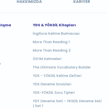
HAKKIMIZDA
KARIYER
alışma
YDS & YÖKDİL Kitapları
İngilizce Kelime Bulmacası
More Than Reading 1
More Than Reading 2
ÖSYM Kelimeleri
e
The Ultimate Vocabulary Builder
YDS - YÖKDİL Kelime Defteri
YDS Deneme Sınavları
YDS-YÖKDİL Soru Tipleri
YDT Deneme Seti - YKSDİL Deneme Seti
| Set 1