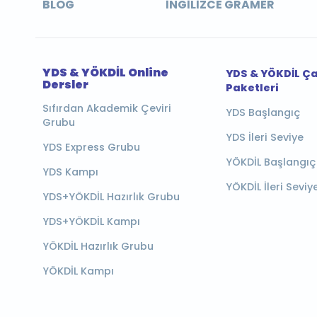
BLOG
İNGILIZCE GRAMER
YDS & YÖKDİL Online
YDS & YÖKDİL Ç
Dersler
Paketleri
Sıfırdan Akademik Çeviri
YDS Başlangıç
Grubu
YDS İleri Seviye
YDS Express Grubu
YÖKDİL Başlangıç
YDS Kampı
YÖKDİL İleri Seviy
YDS+YÖKDİL Hazırlık Grubu
YDS+YÖKDİL Kampı
YÖKDİL Hazırlık Grubu
YÖKDİL Kampı