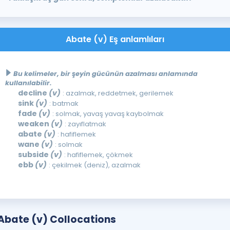
Abate (v) Eş anlamlıları
Bu kelimeler, bir şeyin gücünün azalması anlamında
kullanılabilir.
decline
(v)
: azalmak, reddetmek, gerilemek
sink
(v)
: batmak
fade
(v)
: solmak, yavaş yavaş kaybolmak
weaken
(v)
: zayıflatmak
abate
(v)
: hafiflemek
wane
(v)
: solmak
subside
(v)
: hafiflemek, çökmek
ebb
(v)
: çekilmek (deniz), azalmak
Abate (v) Collocations