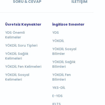
SORU & CEVAP
İLETIŞIM
Ücretsiz Kaynaklar
İngilizce Sınavlar
YDS Önemli
YDS
Kelimeler
YÖKDİL
YÖKDİL Soru Tipleri
YÖKDİL Sosyal
YÖKDİL Sağlık
Bilimler
Kelimeleri
YÖKDİL Sağlık
YÖKDİL Fen Kelimeleri
Bilimleri
YÖKDİL Sosyal
YÖKDİL Fen
Kelimeleri
Bilimleri
YKS-DİL
E-YDS
IELTS