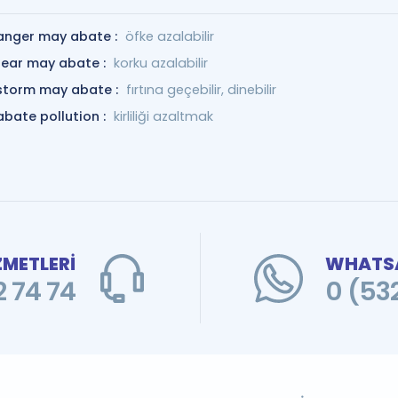
anger may abate :
öfke azalabilir
fear may abate :
korku azalabilir
storm may abate :
fırtına geçebilir, dinebilir
abate pollution :
kirliliği azaltmak
ZMETLERİ
WHATSA
 74 74
0 (53