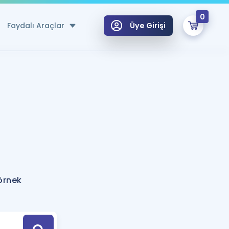
0
Faydalı Araçlar
Üye Girişi
klar
n Ücretsiz Kaynaklar
 için Özel Sözlük
Sepetin Şu An Boş.
ma
uan Hesaplama Aracı
i Hoca ile seni sınava hazırlayacak onlarca eğitim seni bekliyor!
Şifremi Hatırlamıyorum
GİRİŞ YAP
örnek
azırlananlar için Öneriler
kvimi
ÜYE DEĞİLİM
arı Tek Takvimde