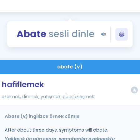
Kampanyalar
Eğitim ve Kitaplar
Blog
Abate
sesli dinle
YDS - YÖKDİL Tüm S
İngilizce Gram
İngilizce Gramer
abate (v)
hafiflemek
azalmak, dinmek, yatışmak, güçsüzleşmek
Abate (v) ingilizce örnek cümle
After about three days, symptoms will abate.
Yaklaşık üç gün sonra, semptomlar azalacaktır.