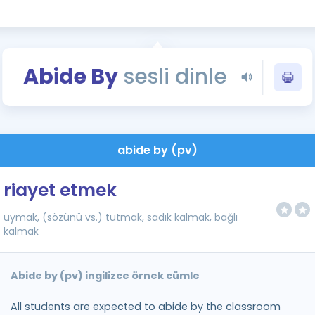
Kampanyalar
Eğitim ve Kitaplar
Blog
Abide By
sesli dinle
YDS - YÖKDİL Tüm S
İngilizce Gram
İngilizce Gramer
abide by (pv)
riayet etmek
uymak, (sözünü vs.) tutmak, sadık kalmak, bağlı
kalmak
Abide by (pv) ingilizce örnek cümle
All students are expected to abide by the classroom