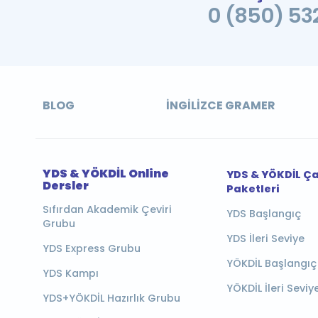
0 (850) 532
BLOG
İNGILIZCE GRAMER
YDS & YÖKDİL Online
YDS & YÖKDİL Ç
Dersler
Paketleri
Sıfırdan Akademik Çeviri
YDS Başlangıç
Grubu
YDS İleri Seviye
YDS Express Grubu
YÖKDİL Başlangıç
YDS Kampı
YÖKDİL İleri Seviy
YDS+YÖKDİL Hazırlık Grubu