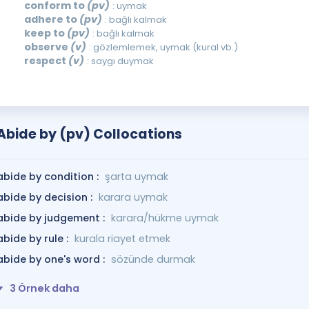
conform to
(pv)
: uymak
adhere to
(pv)
: bağlı kalmak
keep to
(pv)
: bağlı kalmak
observe
(v)
: gözlemlemek, uymak (kural vb.)
respect
(v)
: saygı duymak
Abide by (pv) Collocations
abide by condition :
şarta uymak
abide by decision :
karara uymak
abide by judgement :
karara/hükme uymak
abide by rule :
kurala riayet etmek
abide by one's word :
sözünde durmak
3 Örnek daha