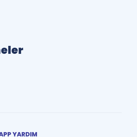
meler
PP YARDIM