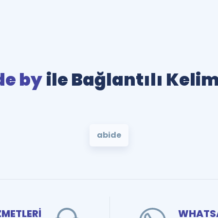
de by
ile Bağlantılı Keli
abide
ZMETLERİ
WHATSA