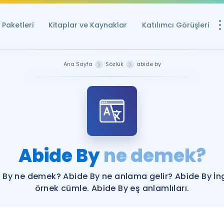
Paketleri
Kitaplar ve Kaynaklar
Katılımcı Görüşleri
Ücretsiz Kayna
Ana Sayfa
Sözlük
abide by
YDS ve YÖKDİL içi
Sözlük
İngilizce Sınavları
Puan Hesapla
Abide By
ne demek?
YDS ve YÖKDİL P
Remz
Rehberlik Aracı
 By ne demek? Abide By ne anlama gelir? Abide By İng
YDS ve YÖKDİL'e H
örnek cümle. Abide By eş anlamlıları.
ÖSYM Sınav Ta
Tüm ÖSYM Sınavl