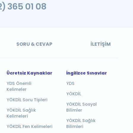
2) 365 01 08
SORU & CEVAP
İLETIŞIM
Ücretsiz Kaynaklar
İngilizce Sınavlar
YDS Önemli
YDS
Kelimeler
YÖKDİL
YÖKDİL Soru Tipleri
YÖKDİL Sosyal
YÖKDİL Sağlık
Bilimler
Kelimeleri
YÖKDİL Sağlık
YÖKDİL Fen Kelimeleri
Bilimleri