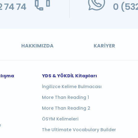
 74 74
0 (53
HAKKIMIZDA
KARIYER
alışma
YDS & YÖKDİL Kitapları
İngilizce Kelime Bulmacası
More Than Reading 1
More Than Reading 2
ÖSYM Kelimeleri
e
The Ultimate Vocabulary Builder