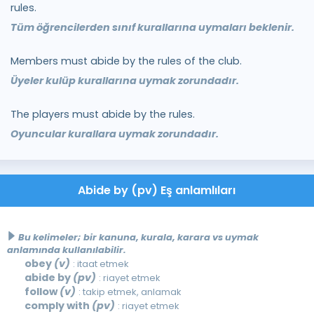
rules.
Tüm öğrencilerden sınıf kurallarına uymaları beklenir.
Members must abide by the rules of the club.
Üyeler kulüp kurallarına uymak zorundadır.
The players must abide by the rules.
Oyuncular kurallara uymak zorundadır.
Abide by (pv) Eş anlamlıları
Bu kelimeler; bir kanuna, kurala, karara vs uymak
anlamında kullanılabilir.
obey
(v)
: itaat etmek
abide by
(pv)
: riayet etmek
follow
(v)
: takip etmek, anlamak
comply with
(pv)
: riayet etmek