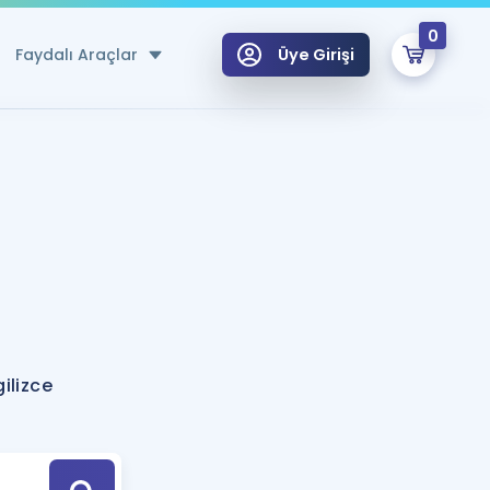
0
Faydalı Araçlar
Üye Girişi
klar
n Ücretsiz Kaynaklar
 için Özel Sözlük
Sepetin Şu An Boş.
ma
uan Hesaplama Aracı
i Hoca ile seni sınava hazırlayacak onlarca eğitim seni bekliyor!
Şifremi Hatırlamıyorum
GİRİŞ YAP
ilizce
azırlananlar için Öneriler
kvimi
ÜYE DEĞİLİM
arı Tek Takvimde