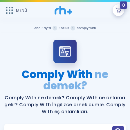
0
MENÜ
MENÜ
Üye Girişi
Ana Sayfa
Sözlük
comply with
Online Dersler
Sepetin Şu An Boş.
Çalışma Paketleri
Remzi Hoca ile seni sınava hazırlayacak onlarca eğitim seni
bekliyor!
Kitaplar ve Kaynaklar
GİRİŞ YAP
Comply With
ne
Katılımcı Görüşleri
demek?
Şifremi Hatırlamıyorum
ÜYE DEĞİLİM
Faydalı Araçlar
Comply With ne demek? Comply With ne anlama
gelir? Comply With İngilizce örnek cümle. Comply
Ücretsiz Kaynaklar
Blog
İngilizce Gramer
With eş anlamlıları.
Hakkımızda
Kariyer
Sözlük
Soru & Cevap
İletişim