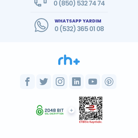
0 (850) 532 74 74
WHATSAPP YARDIM
0 (532) 365 01 08