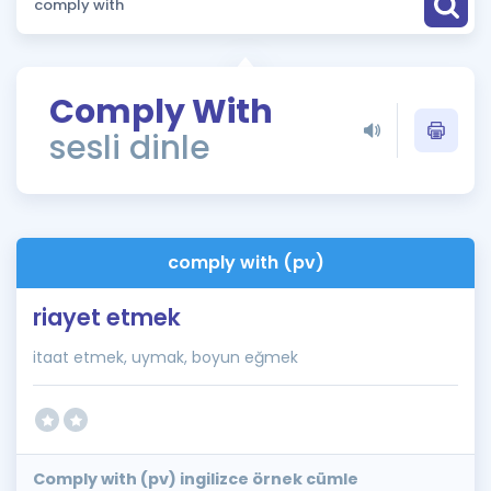
Puan Hesaplama
Rehberlik Aracı
Comply With
ÖSYM Sınav Takvimi
sesli dinle
Kampanyalar
Blog
comply with (pv)
İngilizce Gramer
riayet etmek
itaat etmek, uymak, boyun eğmek
Comply with (pv) ingilizce örnek cümle