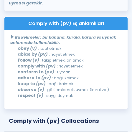
uyması gerekir.
Comply with (pv) Eş anlamlıları
Bu kelimeler; bir kanuna, kurala, karara vs uymak
anlamında kullanılabilir.
obey
(v)
: itaat etmek
abide by
(pv)
: riayet etmek
follow
(v)
: takip etmek, anlamak
comply with
(pv)
: riayet etmek
conform to
(pv)
: uymak
adhere to
(pv)
: bağlı kalmak
keep to
(pv)
: bağlı kalmak
observe
(v)
: gözlemlemek, uymak (kural vb.)
respect
(v)
: saygı duymak
Comply with (pv) Collocations