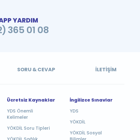
PP YARDIM
2) 365 01 08
SORU & CEVAP
İLETIŞIM
Ücretsiz Kaynaklar
İngilizce Sınavlar
YDS Önemli
YDS
Kelimeler
YÖKDİL
YÖKDİL Soru Tipleri
YÖKDİL Sosyal
YÖKDİL Sağlık
Bilimler