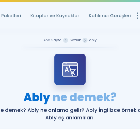
Paketleri
Kitaplar ve Kaynaklar
Katılımcı Görüşleri
Ücretsiz Kayna
Ana Sayfa
Sözlük
ably
YDS ve YÖKDİL içi
Sözlük
İngilizce Sınavları
Puan Hesapla
Ably
ne demek?
YDS ve YÖKDİL P
Remz
Rehberlik Aracı
ne demek? Ably ne anlama gelir? Ably İngilizce örnek 
YDS ve YÖKDİL'e H
Ably eş anlamlıları.
ÖSYM Sınav Ta
Tüm ÖSYM Sınavl