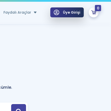
0
Faydalı Araçlar
Üye Girişi
klar
n Ücretsiz Kaynaklar
 için Özel Sözlük
Sepetin Şu An Boş.
ma
uan Hesaplama Aracı
i Hoca ile seni sınava hazırlayacak onlarca eğitim seni bekliyor!
Şifremi Hatırlamıyorum
GİRİŞ YAP
cümle.
azırlananlar için Öneriler
kvimi
ÜYE DEĞİLİM
arı Tek Takvimde