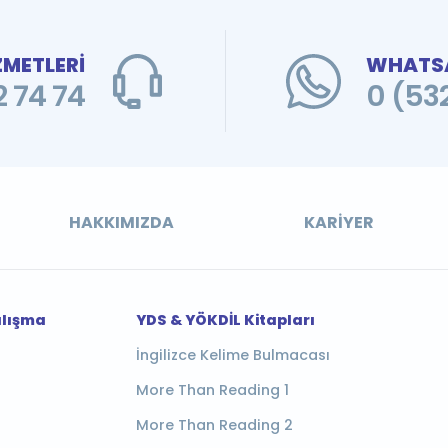
ZMETLERİ
WHATSA
 74 74
0 (53
HAKKIMIZDA
KARIYER
alışma
YDS & YÖKDİL Kitapları
İngilizce Kelime Bulmacası
More Than Reading 1
More Than Reading 2