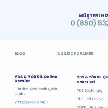
MÜŞTERİ Hİ
0 (850) 532
BLOG
İNGILIZCE GRAMER
YDS & YÖKDİL Online
YDS & YÖKDİL Ç
Dersler
Paketleri
Sıfırdan Akademik Çeviri
YDS Başlangıç
Grubu
YDS İleri Seviye
YDS Express Grubu
YÖKDİL Başlangıç