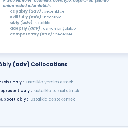
Bu kelimeler; ustalıkla, beceriyle, başarılı bir şekilde
anlamında kullanılabilir.
capably
(adv)
: beceriklice
skillfully
(adv)
: beceriyle
ably
(adv)
: ustalıkla
adeptly
(adv)
: uzman bir şekilde
competently
(adv)
: beceriyle
Ably (adv) Collocations
assist ably :
ustalıkla yardım etmek
represent ably :
ustalıkla temsil etmek
support ably :
ustalıkla desteklemek