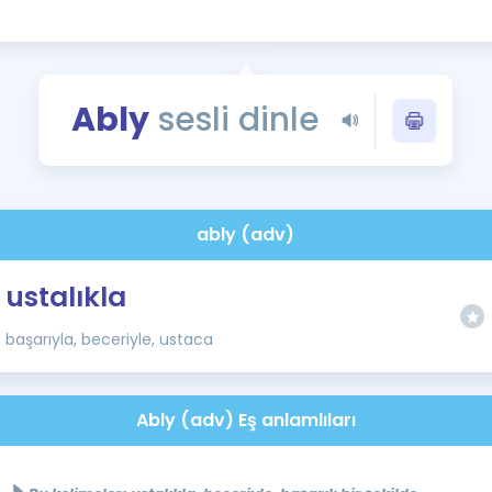
Kampanyalar
Eğitim ve Kitaplar
Blog
Ably
sesli dinle
YDS - YÖKDİL Tüm S
İngilizce Gram
İngilizce Gramer
ably (adv)
ustalıkla
başarıyla, beceriyle, ustaca
Ably (adv) Eş anlamlıları