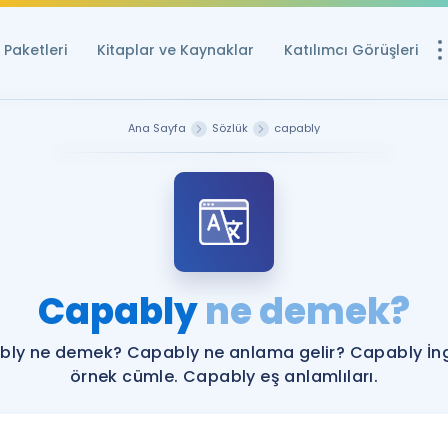
Paketleri
Kitaplar ve Kaynaklar
Katılımcı Görüşleri
Ücretsiz Kayna
Ana Sayfa
Sözlük
capably
YDS ve YÖKDİL içi
Sözlük
İngilizce Sınavları
Puan Hesapla
Capably
ne demek?
YDS ve YÖKDİL P
Remz
Rehberlik Aracı
ly ne demek? Capably ne anlama gelir? Capably İng
YDS ve YÖKDİL'e H
örnek cümle. Capably eş anlamlıları.
ÖSYM Sınav Ta
Tüm ÖSYM Sınavl