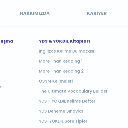
HAKKIMIZDA
KARIYER
alışma
YDS & YÖKDİL Kitapları
İngilizce Kelime Bulmacası
More Than Reading 1
More Than Reading 2
ÖSYM Kelimeleri
e
The Ultimate Vocabulary Builder
YDS - YÖKDİL Kelime Defteri
YDS Deneme Sınavları
YDS-YÖKDİL Soru Tipleri