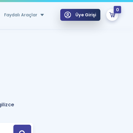
0
Faydalı Araçlar
Üye Girişi
klar
n Ücretsiz Kaynaklar
 için Özel Sözlük
Sepetin Şu An Boş.
ma
uan Hesaplama Aracı
i Hoca ile seni sınava hazırlayacak onlarca eğitim seni bekliyor!
Şifremi Hatırlamıyorum
GİRİŞ YAP
ilizce
azırlananlar için Öneriler
kvimi
ÜYE DEĞİLİM
arı Tek Takvimde