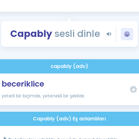
Kampanyalar
Eğitim ve Kitaplar
Blog
Capably
sesli dinle
YDS - YÖKDİL Tüm S
İngilizce Gram
İngilizce Gramer
capably (adv)
beceriklice
yeterli bir biçimde, yetenekli bir şekilde
Capably (adv) Eş anlamlıları