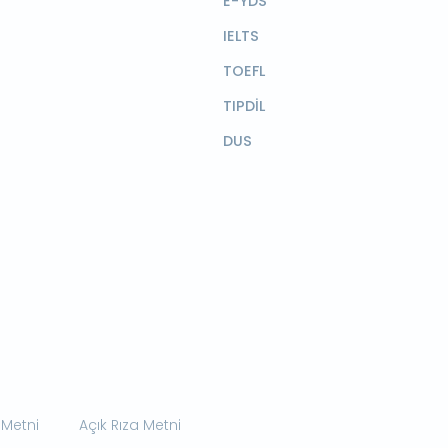
E-YDS
IELTS
TOEFL
TIPDİL
DUS
 Metni
Açık Rıza Metni