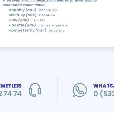
Bu kelimeler; ustalıkla, beceriyle, başarılı bir şekilde
anlamında kullanılabilir.
capably
(adv)
: beceriklice
skillfully
(adv)
: beceriyle
ably
(adv)
: ustalıkla
adeptly
(adv)
: uzman bir şekilde
competently
(adv)
: beceriyle
ZMETLERİ
WHATSA
 74 74
0 (53