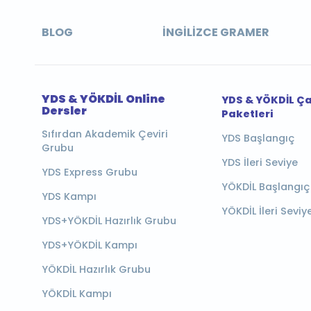
BLOG
İNGILIZCE GRAMER
YDS & YÖKDİL Online
YDS & YÖKDİL Ç
Dersler
Paketleri
Sıfırdan Akademik Çeviri
YDS Başlangıç
Grubu
YDS İleri Seviye
YDS Express Grubu
YÖKDİL Başlangıç
YDS Kampı
YÖKDİL İleri Seviy
YDS+YÖKDİL Hazırlık Grubu
YDS+YÖKDİL Kampı
YÖKDİL Hazırlık Grubu
YÖKDİL Kampı