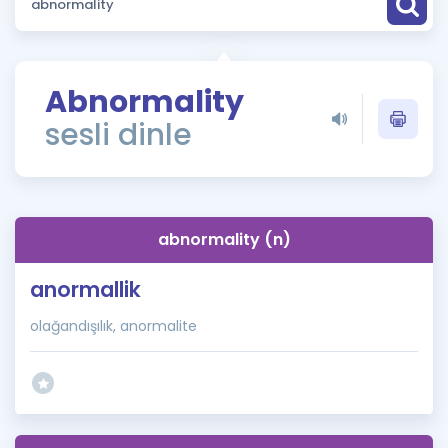
Puan Hesaplama
Rehberlik Aracı
Abnormality
ÖSYM Sınav Takvimi
sesli dinle
Kampanyalar
Blog
abnormality (n)
İngilizce Gramer
anormallik
olağandışılık, anormalite