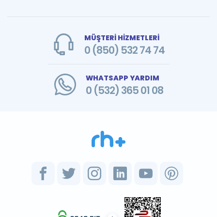
MÜŞTERİ HİZMETLERİ
0 (850) 532 74 74
WHATSAPP YARDIM
0 (532) 365 01 08