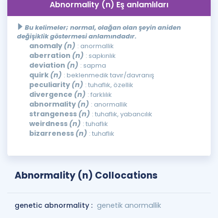
Abnormality (n) Eş anlamlıları
Bu kelimeler; normal, olağan olan şeyin aniden
değişiklik göstermesi anlamındadır.
anomaly
(n)
: anormallik
aberration
(n)
: sapkınlık
deviation
(n)
: sapma
quirk
(n)
: beklenmedik tavır/davranış
peculiarity
(n)
: tuhaflık, özellik
divergence
(n)
: farklılık
abnormality
(n)
: anormallik
strangeness
(n)
: tuhaflık, yabancılık
weirdness
(n)
: tuhaflık
bizarreness
(n)
: tuhaflık
Abnormality (n) Collocations
genetic abnormality :
genetik anormallik