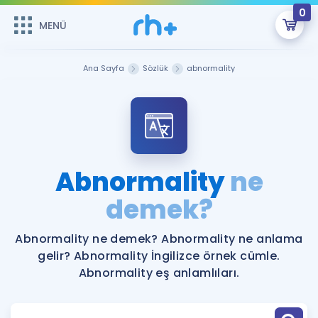
0
MENÜ
MENÜ
Üye Girişi
Ana Sayfa
Sözlük
abnormality
Online Dersler
Sepetin Şu An Boş.
Çalışma Paketleri
Remzi Hoca ile seni sınava hazırlayacak onlarca eğitim seni
bekliyor!
Kitaplar ve Kaynaklar
GİRİŞ YAP
Abnormality
ne
Katılımcı Görüşleri
demek?
Şifremi Hatırlamıyorum
ÜYE DEĞİLİM
Faydalı Araçlar
Abnormality ne demek? Abnormality ne anlama
gelir? Abnormality İngilizce örnek cümle.
Ücretsiz Kaynaklar
Blog
İngilizce Gramer
Abnormality eş anlamlıları.
Hakkımızda
Kariyer
Sözlük
Soru & Cevap
İletişim