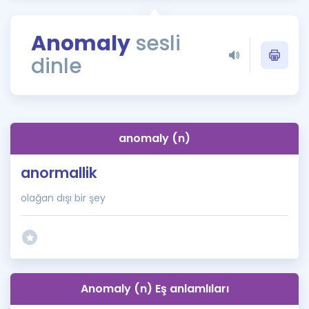
Puan Hesaplama
Anomaly
sesli
Rehberlik Aracı
dinle
ÖSYM Sınav Takvimi
Kampanyalar
Blog
anomaly (n)
İngilizce Gramer
anormallik
olağan dışı bir şey
Anomaly (n) Eş anlamlıları