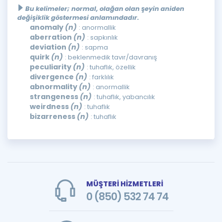
Bu kelimeler; normal, olağan olan şeyin aniden
değişiklik göstermesi anlamındadır.
anomaly
(n)
: anormallik
aberration
(n)
: sapkınlık
deviation
(n)
: sapma
quirk
(n)
: beklenmedik tavır/davranış
peculiarity
(n)
: tuhaflık, özellik
divergence
(n)
: farklılık
abnormality
(n)
: anormallik
strangeness
(n)
: tuhaflık, yabancılık
weirdness
(n)
: tuhaflık
bizarreness
(n)
: tuhaflık
MÜŞTERİ HİZMETLERİ
0 (850) 532 74 74