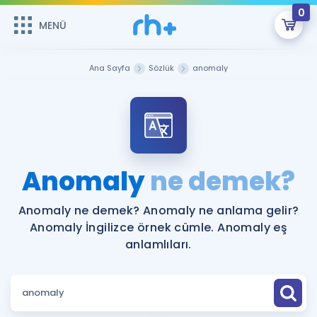
0
MENÜ
MENÜ
Üye Girişi
Ana Sayfa
Sözlük
anomaly
Online Dersler
Sepetin Şu An Boş.
Çalışma Paketleri
Remzi Hoca ile seni sınava hazırlayacak onlarca eğitim seni
bekliyor!
Kitaplar ve Kaynaklar
GİRİŞ YAP
Anomaly
ne demek?
Katılımcı Görüşleri
Şifremi Hatırlamıyorum
Anomaly ne demek? Anomaly ne anlama gelir?
Anomaly İngilizce örnek cümle. Anomaly eş
ÜYE DEĞİLİM
Faydalı Araçlar
anlamlıları.
Ücretsiz Kaynaklar
Blog
İngilizce Gramer
Hakkımızda
Kariyer
Sözlük
Soru & Cevap
İletişim