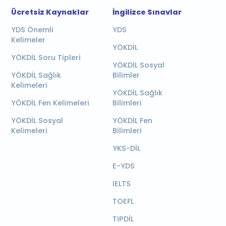
Ücretsiz Kaynaklar
İngilizce Sınavlar
YDS Önemli
YDS
Kelimeler
YÖKDİL
YÖKDİL Soru Tipleri
YÖKDİL Sosyal
YÖKDİL Sağlık
Bilimler
Kelimeleri
YÖKDİL Sağlık
YÖKDİL Fen Kelimeleri
Bilimleri
YÖKDİL Sosyal
YÖKDİL Fen
Kelimeleri
Bilimleri
YKS-DİL
E-YDS
IELTS
TOEFL
TIPDİL