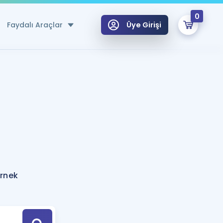
0
Faydalı Araçlar
Üye Girişi
klar
n Ücretsiz Kaynaklar
 için Özel Sözlük
Sepetin Şu An Boş.
ma
uan Hesaplama Aracı
i Hoca ile seni sınava hazırlayacak onlarca eğitim seni bekliyor!
Şifremi Hatırlamıyorum
GİRİŞ YAP
örnek
azırlananlar için Öneriler
kvimi
ÜYE DEĞİLİM
arı Tek Takvimde