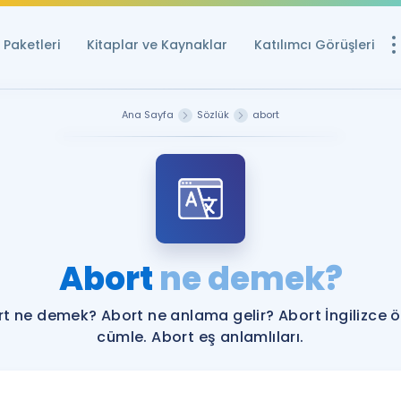
Paketleri
Kitaplar ve Kaynaklar
Katılımcı Görüşleri
Ücretsiz Kayna
Ana Sayfa
Sözlük
abort
YDS ve YÖKDİL içi
Sözlük
İngilizce Sınavları
Puan Hesapla
Abort
ne demek?
YDS ve YÖKDİL P
Remz
Rehberlik Aracı
t ne demek? Abort ne anlama gelir? Abort İngilizce 
YDS ve YÖKDİL'e H
cümle. Abort eş anlamlıları.
ÖSYM Sınav Ta
Tüm ÖSYM Sınavl