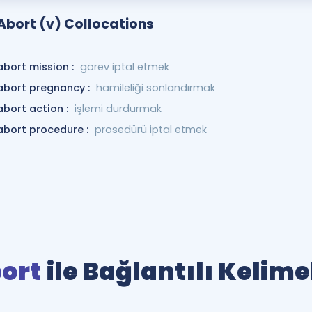
Abort (v) Collocations
abort mission :
görev iptal etmek
abort pregnancy :
hamileliği sonlandırmak
abort action :
işlemi durdurmak
abort procedure :
prosedürü iptal etmek
ort
ile Bağlantılı Kelime