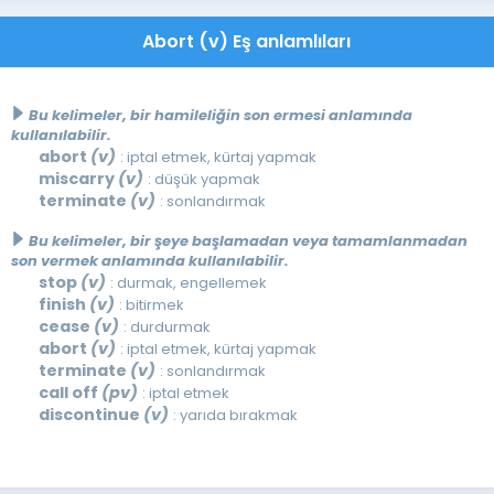
Abort (v) Eş anlamlıları
Bu kelimeler, bir hamileliğin son ermesi anlamında
kullanılabilir.
abort
(v)
: iptal etmek, kürtaj yapmak
miscarry
(v)
: düşük yapmak
terminate
(v)
: sonlandırmak
Bu kelimeler, bir şeye başlamadan veya tamamlanmadan
son vermek anlamında kullanılabilir.
stop
(v)
: durmak, engellemek
finish
(v)
: bitirmek
cease
(v)
: durdurmak
abort
(v)
: iptal etmek, kürtaj yapmak
terminate
(v)
: sonlandırmak
call off
(pv)
: iptal etmek
discontinue
(v)
: yarıda bırakmak