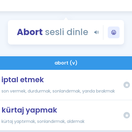
Kampanyalar
Eğitim ve Kitaplar
Blog
Abort
sesli dinle
YDS - YÖKDİL Tüm S
İngilizce Gram
İngilizce Gramer
abort (v)
iptal etmek
son vermek, durdurmak, sonlandırmak, yarıda bırakmak
kürtaj yapmak
kürtaj yaptırmak, sonlandırmak, aldırmak