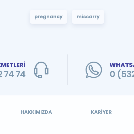
pregnancy
miscarry
ZMETLERİ
WHATSA
 74 74
0 (53
HAKKIMIZDA
KARIYER