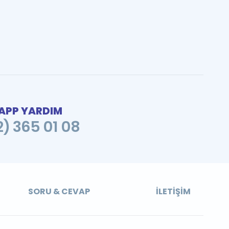
PP YARDIM
2) 365 01 08
SORU & CEVAP
İLETIŞIM