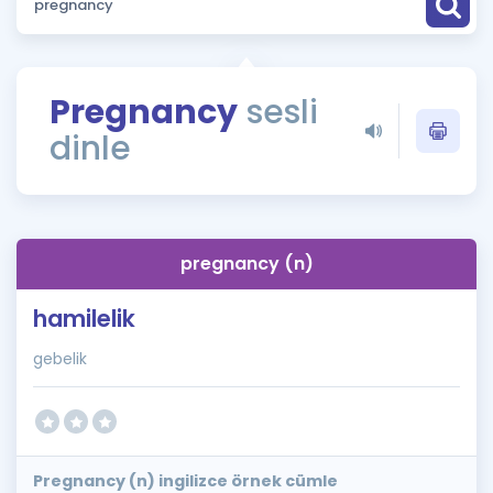
Puan Hesaplama
Rehberlik Aracı
Pregnancy
sesli
ÖSYM Sınav Takvimi
dinle
Kampanyalar
Blog
pregnancy (n)
İngilizce Gramer
hamilelik
gebelik
Pregnancy (n) ingilizce örnek cümle