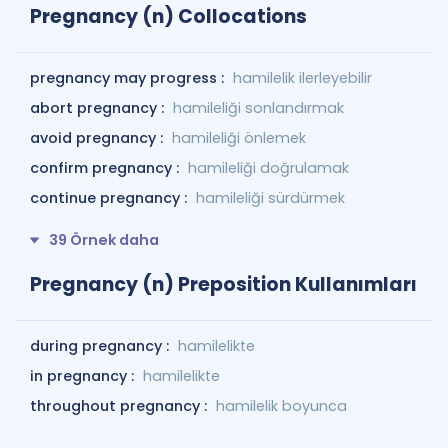
Pregnancy (n) Collocations
pregnancy may progress :
hamilelik ilerleyebilir
abort pregnancy :
hamileliği sonlandırmak
avoid pregnancy :
hamileliği önlemek
confirm pregnancy :
hamileliği doğrulamak
continue pregnancy :
hamileliği sürdürmek
39 Örnek daha
Pregnancy (n) Preposition Kullanımları
during pregnancy :
hamilelikte
in pregnancy :
hamilelikte
throughout pregnancy :
hamilelik boyunca