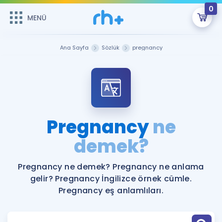
0
MENÜ
MENÜ
Üye Girişi
Ana Sayfa
Sözlük
pregnancy
Online Dersler
Sepetin Şu An Boş.
Çalışma Paketleri
Remzi Hoca ile seni sınava hazırlayacak onlarca eğitim seni
bekliyor!
Kitaplar ve Kaynaklar
GİRİŞ YAP
Pregnancy
ne
Katılımcı Görüşleri
demek?
Şifremi Hatırlamıyorum
ÜYE DEĞİLİM
Faydalı Araçlar
Pregnancy ne demek? Pregnancy ne anlama
gelir? Pregnancy İngilizce örnek cümle.
Ücretsiz Kaynaklar
Blog
İngilizce Gramer
Pregnancy eş anlamlıları.
Hakkımızda
Kariyer
Sözlük
Soru & Cevap
İletişim