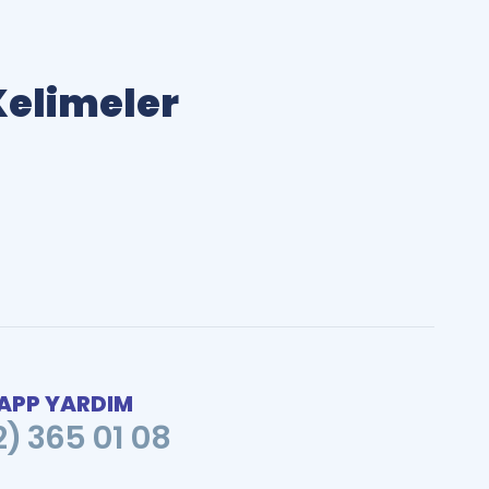
 Kelimeler
PP YARDIM
2) 365 01 08