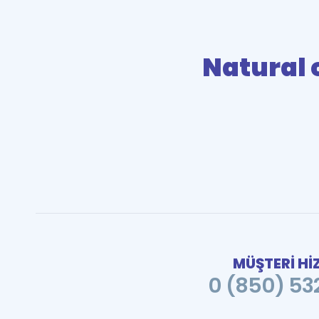
Natural 
MÜŞTERİ Hİ
0 (850) 532