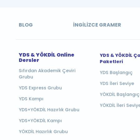
BLOG
İNGILIZCE GRAMER
YDS & YÖKDİL Online
YDS & YÖKDİL Ç
Dersler
Paketleri
Sıfırdan Akademik Çeviri
YDS Başlangıç
Grubu
YDS İleri Seviye
YDS Express Grubu
YÖKDİL Başlangıç
YDS Kampı
YÖKDİL İleri Seviy
YDS+YÖKDİL Hazırlık Grubu
YDS+YÖKDİL Kampı
YÖKDİL Hazırlık Grubu