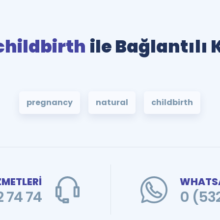
childbirth
ile Bağlantılı
pregnancy
natural
childbirth
ZMETLERİ
WHATSA
 74 74
0 (53