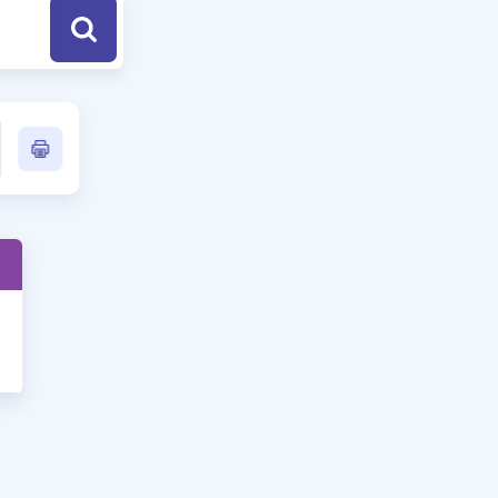
a Özel Fırsatlar
ınavlarla İlgili Haberler
er
 ve Konu Anlatımı