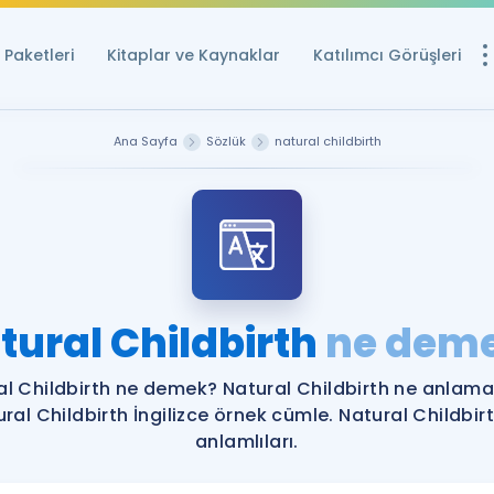
Paketleri
Kitaplar ve Kaynaklar
Katılımcı Görüşleri
Ücretsiz Kayna
Ana Sayfa
Sözlük
natural childbirth
YDS ve YÖKDİL içi
Sözlük
İngilizce Sınavları
Puan Hesapla
tural Childbirth
ne dem
YDS ve YÖKDİL P
Remz
Rehberlik Aracı
al Childbirth ne demek? Natural Childbirth ne anlama 
YDS ve YÖKDİL'e H
ral Childbirth İngilizce örnek cümle. Natural Childbir
anlamlıları.
ÖSYM Sınav Ta
Tüm ÖSYM Sınavl