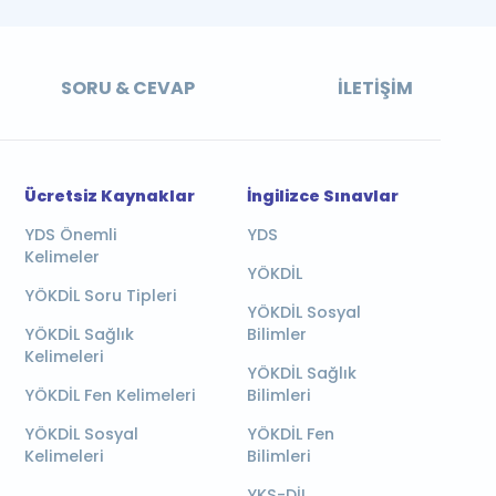
SORU & CEVAP
İLETIŞIM
Ücretsiz Kaynaklar
İngilizce Sınavlar
YDS Önemli
YDS
Kelimeler
YÖKDİL
YÖKDİL Soru Tipleri
YÖKDİL Sosyal
YÖKDİL Sağlık
Bilimler
Kelimeleri
YÖKDİL Sağlık
YÖKDİL Fen Kelimeleri
Bilimleri
YÖKDİL Sosyal
YÖKDİL Fen
Kelimeleri
Bilimleri
YKS-DİL