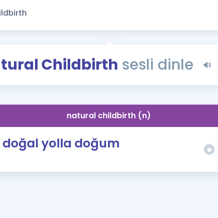
Kampanyalar
Eğitim ve Kitaplar
Blog
YDS - YÖKDİL Tüm S
tural Childbirth
sesli dinle
İngilizce Gram
İngilizce Gramer
natural childbirth (n)
doğal yolla doğum