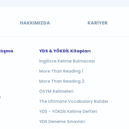
HAKKIMIZDA
KARIYER
alışma
YDS & YÖKDİL Kitapları
İngilizce Kelime Bulmacası
More Than Reading 1
More Than Reading 2
ÖSYM Kelimeleri
e
The Ultimate Vocabulary Builder
YDS - YÖKDİL Kelime Defteri
YDS Deneme Sınavları