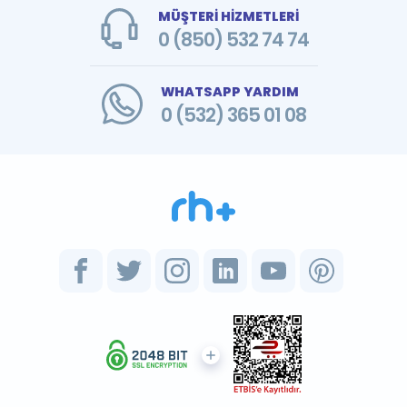
MÜŞTERİ HİZMETLERİ
0 (850) 532 74 74
WHATSAPP YARDIM
0 (532) 365 01 08