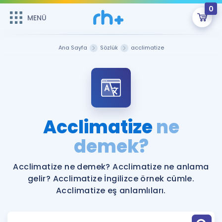
0
MENÜ
MENÜ
Üye Girişi
Ana Sayfa
Sözlük
acclimatize
Online Dersler
Sepetin Şu An Boş.
Çalışma Paketleri
Remzi Hoca ile seni sınava hazırlayacak onlarca eğitim seni
bekliyor!
Kitaplar ve Kaynaklar
GİRİŞ YAP
Acclimatize
ne
Katılımcı Görüşleri
demek?
Şifremi Hatırlamıyorum
ÜYE DEĞİLİM
Faydalı Araçlar
Acclimatize ne demek? Acclimatize ne anlama
gelir? Acclimatize İngilizce örnek cümle.
Ücretsiz Kaynaklar
Blog
İngilizce Gramer
Acclimatize eş anlamlıları.
Hakkımızda
Kariyer
Sözlük
Soru & Cevap
İletişim