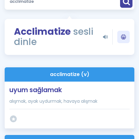
Puan Hesaplama
Rehberlik Aracı
Acclimatize
sesli
ÖSYM Sınav Takvimi
dinle
Kampanyalar
Blog
acclimatize (v)
İngilizce Gramer
uyum sağlamak
alışmak, ayak uydurmak, havaya alışmak