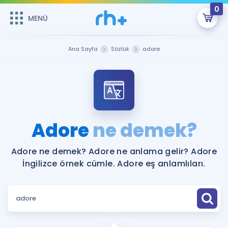
0
MENÜ
MENÜ
Üye Girişi
Ana Sayfa
Sözlük
adore
Online Dersler
Sepetin Şu An Boş.
Çalışma Paketleri
Remzi Hoca ile seni sınava hazırlayacak onlarca eğitim seni
bekliyor!
Kitaplar ve Kaynaklar
GİRİŞ YAP
Adore
ne demek?
Katılımcı Görüşleri
Şifremi Hatırlamıyorum
Adore ne demek? Adore ne anlama gelir? Adore
İngilizce örnek cümle. Adore eş anlamlıları.
ÜYE DEĞİLİM
Faydalı Araçlar
Ücretsiz Kaynaklar
Blog
İngilizce Gramer
Hakkımızda
Kariyer
Sözlük
Soru & Cevap
İletişim