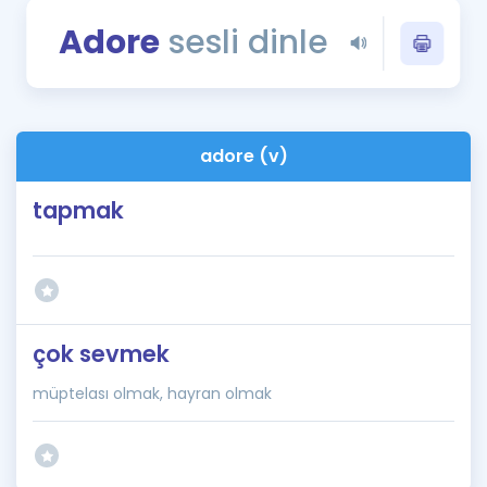
Puan Hesaplama
Adore
sesli dinle
Rehberlik Aracı
ÖSYM Sınav Takvimi
adore (v)
Kampanyalar
tapmak
Blog
İngilizce Gramer
çok sevmek
müptelası olmak, hayran olmak