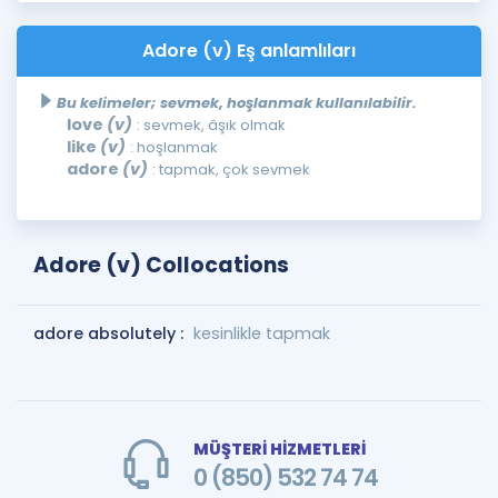
Adore (v) Eş anlamlıları
Bu kelimeler; sevmek, hoşlanmak kullanılabilir.
love
(v)
: sevmek, âşık olmak
like
(v)
: hoşlanmak
adore
(v)
: tapmak, çok sevmek
Adore (v) Collocations
adore absolutely :
kesinlikle tapmak
MÜŞTERİ HİZMETLERİ
0 (850) 532 74 74