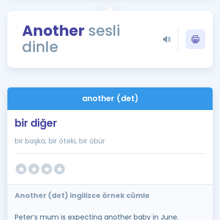
Puan Hesaplama
Another
sesli
Rehberlik Aracı
dinle
ÖSYM Sınav Takvimi
Kampanyalar
Blog
another (det)
İngilizce Gramer
bir diğer
bir başka, bir öteki, bir öbür
Another (det) ingilizce örnek cümle
Peter’s mum is expecting another baby in June.