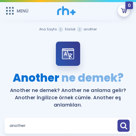
0
MENÜ
MENÜ
Üye Girişi
Ana Sayfa
Sözlük
another
Online Dersler
Sepetin Şu An Boş.
Çalışma Paketleri
Remzi Hoca ile seni sınava hazırlayacak onlarca eğitim seni
bekliyor!
Kitaplar ve Kaynaklar
GİRİŞ YAP
Another
ne demek?
Katılımcı Görüşleri
Şifremi Hatırlamıyorum
Another ne demek? Another ne anlama gelir?
Another İngilizce örnek cümle. Another eş
ÜYE DEĞİLİM
Faydalı Araçlar
anlamlıları.
Ücretsiz Kaynaklar
Blog
İngilizce Gramer
Hakkımızda
Kariyer
Sözlük
Soru & Cevap
İletişim