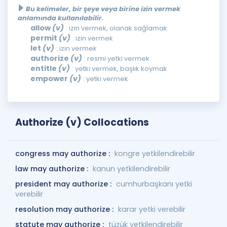
Bu kelimeler, bir şeye veya birine izin vermek
anlamında kullanılabilir.
allow
(v)
: izin vermek, olanak sağlamak
permit
(v)
: izin vermek
let
(v)
: izin vermek
authorize
(v)
: resmi yetki vermek
entitle
(v)
: yetki vermek, başlık koymak
empower
(v)
: yetki vermek
Authorize (v) Collocations
congress may authorize :
kongre yetkilendirebilir
law may authorize :
kanun yetkilendirebilir
president may authorize :
cumhurbaşkanı yetki
verebilir
resolution may authorize :
karar yetki verebilir
statute may authorize :
tüzük yetkilendirebilir