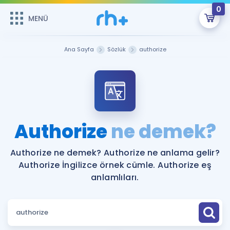
0
MENÜ
MENÜ
Üye Girişi
Ana Sayfa
Sözlük
authorize
Online Dersler
Sepetin Şu An Boş.
Çalışma Paketleri
Remzi Hoca ile seni sınava hazırlayacak onlarca eğitim seni
bekliyor!
Kitaplar ve Kaynaklar
GİRİŞ YAP
Authorize
ne demek?
Katılımcı Görüşleri
Şifremi Hatırlamıyorum
Authorize ne demek? Authorize ne anlama gelir?
Authorize İngilizce örnek cümle. Authorize eş
ÜYE DEĞİLİM
Faydalı Araçlar
anlamlıları.
Ücretsiz Kaynaklar
Blog
İngilizce Gramer
Hakkımızda
Kariyer
Sözlük
Soru & Cevap
İletişim