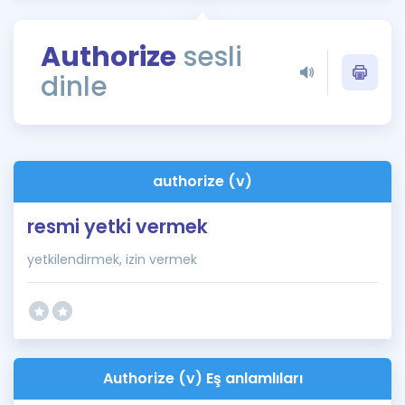
Puan Hesaplama
Authorize
sesli
Rehberlik Aracı
dinle
ÖSYM Sınav Takvimi
Kampanyalar
Blog
authorize (v)
İngilizce Gramer
resmi yetki vermek
yetkilendirmek, izin vermek
Authorize (v) Eş anlamlıları