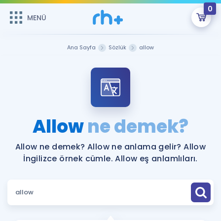
0
MENÜ
MENÜ
Üye Girişi
Ana Sayfa
Sözlük
allow
Online Dersler
Sepetin Şu An Boş.
Çalışma Paketleri
Remzi Hoca ile seni sınava hazırlayacak onlarca eğitim seni
bekliyor!
Kitaplar ve Kaynaklar
GİRİŞ YAP
Allow
ne demek?
Katılımcı Görüşleri
Şifremi Hatırlamıyorum
Allow ne demek? Allow ne anlama gelir? Allow
İngilizce örnek cümle. Allow eş anlamlıları.
ÜYE DEĞİLİM
Faydalı Araçlar
Ücretsiz Kaynaklar
Blog
İngilizce Gramer
Hakkımızda
Kariyer
Sözlük
Soru & Cevap
İletişim