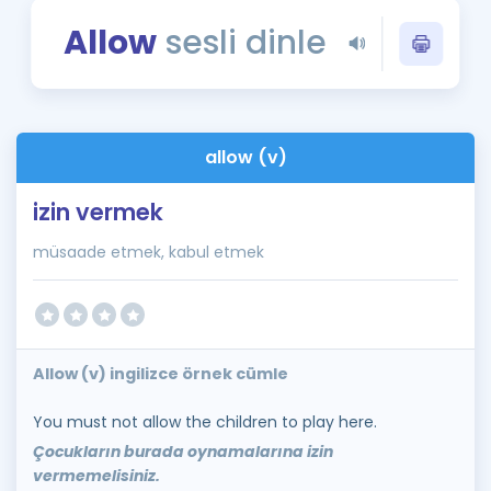
Puan Hesaplama
Allow
sesli dinle
Rehberlik Aracı
ÖSYM Sınav Takvimi
allow (v)
Kampanyalar
izin vermek
Blog
müsaade etmek, kabul etmek
İngilizce Gramer
Allow (v) ingilizce örnek cümle
You must not allow the children to play here.
Çocukların burada oynamalarına izin
vermemelisiniz.