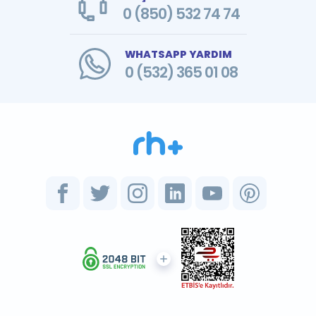
0 (850) 532 74 74
WHATSAPP YARDIM
0 (532) 365 01 08