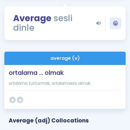
Puan Hesaplama
Average
sesli
Rehberlik Aracı
dinle
ÖSYM Sınav Takvimi
Kampanyalar
Blog
average (v)
İngilizce Gramer
ortalama ... olmak
ortalama tutturmak, ortalamasını almak
Average (adj) Collocations