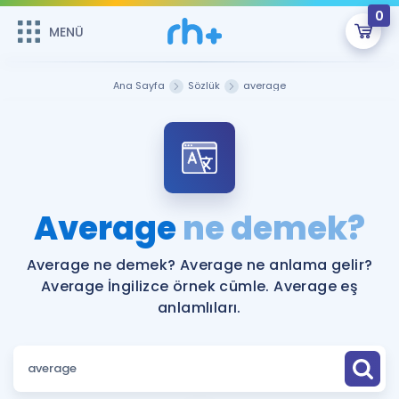
0
MENÜ
MENÜ
Üye Girişi
Ana Sayfa
Sözlük
average
Online Dersler
Sepetin Şu An Boş.
Çalışma Paketleri
Remzi Hoca ile seni sınava hazırlayacak onlarca eğitim seni
bekliyor!
Kitaplar ve Kaynaklar
GİRİŞ YAP
Average
ne demek?
Katılımcı Görüşleri
Şifremi Hatırlamıyorum
Average ne demek? Average ne anlama gelir?
Average İngilizce örnek cümle. Average eş
ÜYE DEĞİLİM
Faydalı Araçlar
anlamlıları.
Ücretsiz Kaynaklar
Blog
İngilizce Gramer
Hakkımızda
Kariyer
Sözlük
Soru & Cevap
İletişim