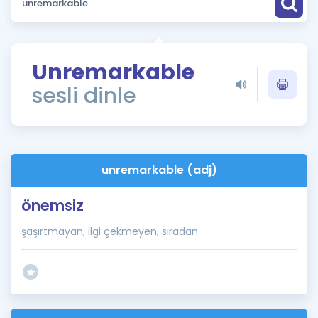
Puan Hesaplama
Rehberlik Aracı
Unremarkable
ÖSYM Sınav Takvimi
sesli dinle
Kampanyalar
Blog
unremarkable (adj)
İngilizce Gramer
önemsiz
şaşırtmayan, ilgi çekmeyen, sıradan