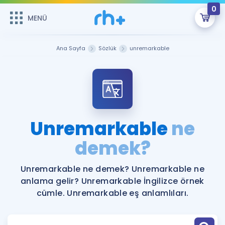
0
MENÜ
MENÜ
Üye Girişi
Ana Sayfa
Sözlük
unremarkable
Online Dersler
Sepetin Şu An Boş.
Çalışma Paketleri
Remzi Hoca ile seni sınava hazırlayacak onlarca eğitim seni
bekliyor!
Kitaplar ve Kaynaklar
GİRİŞ YAP
Unremarkable
ne
Katılımcı Görüşleri
demek?
Şifremi Hatırlamıyorum
ÜYE DEĞİLİM
Faydalı Araçlar
Unremarkable ne demek? Unremarkable ne
anlama gelir? Unremarkable İngilizce örnek
Ücretsiz Kaynaklar
Blog
İngilizce Gramer
cümle. Unremarkable eş anlamlıları.
Hakkımızda
Kariyer
Sözlük
Soru & Cevap
İletişim