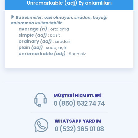
Unremarkable (adj) Eş anlamlıları
Bu kelimeler; özel olmayan, sıradan, bayağı
anlamında kullanılabilir.
average
(n)
: ortalama
simple
(adj)
: basit
ordinary
(adj)
: sıradan
plain
(adj)
: sade, açık
unremarkable
(adj)
: önemsiz
MÜŞTERİ HİZMETLERİ
0 (850) 532 74 74
WHATSAPP YARDIM
0 (532) 365 01 08