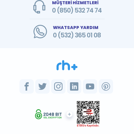
MÜŞTERİ HİZMETLERİ
0 (850) 532 74 74
WHATSAPP YARDIM
0 (532) 365 01 08