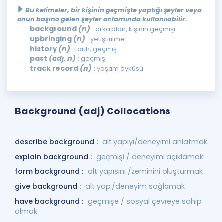
Bu kelimeler, bir kişinin geçmişte yaptığı şeyler veya
onun başına gelen şeyler anlamında kullanılabilir.
background
(n)
: arka plan, kişinin geçmişi
upbringing
(n)
: yetiştirilme
history
(n)
: tarih, geçmiş
past
(adj, n)
: geçmiş
track record
(n)
: yaşam öyküsü
Background (adj) Collocations
describe background :
alt yapıyı/deneyimi anlatmak
explain background :
geçmişi / deneyimi açıklamak
form background :
alt yapısını /zeminini oluşturmak
give background :
alt yapı/deneyim sağlamak
have background :
geçmişe / sosyal çevreye sahip
olmak