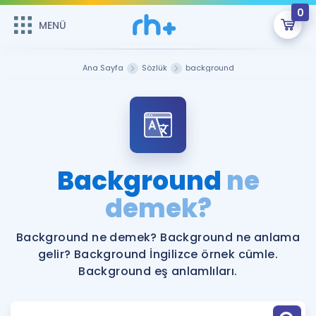
0
MENÜ
MENÜ
Üye Girişi
Ana Sayfa
Sözlük
background
Online Dersler
Sepetin Şu An Boş.
Çalışma Paketleri
Remzi Hoca ile seni sınava hazırlayacak onlarca eğitim seni
bekliyor!
Kitaplar ve Kaynaklar
GİRİŞ YAP
Background
ne
Katılımcı Görüşleri
demek?
Şifremi Hatırlamıyorum
ÜYE DEĞİLİM
Faydalı Araçlar
Background ne demek? Background ne anlama
gelir? Background İngilizce örnek cümle.
Ücretsiz Kaynaklar
Blog
İngilizce Gramer
Background eş anlamlıları.
Hakkımızda
Kariyer
Sözlük
Soru & Cevap
İletişim