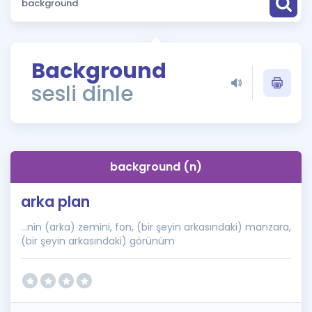
Puan Hesaplama
Rehberlik Aracı
Background
ÖSYM Sınav Takvimi
sesli dinle
Kampanyalar
Blog
background (n)
İngilizce Gramer
arka plan
...nin (arka) zemini, fon, (bir şeyin arkasındaki) manzara,
(bir şeyin arkasındaki) görünüm