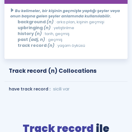
Bu kelimeler, bir kişinin geçmişte yaptığı şeyler veya
onun başına gelen şeyler anlamında kullanılabilir.
background
(n)
: arka plan, kişinin geçmişi
upbringing
(n)
: yetiştirilme
history
(n)
: tarih, geçmiş
past
(adj, n)
: geçmiş
track record
(n)
: yaşam öyküsü
Track record (n) Collocations
have track record :
sicili var
Track record
ile