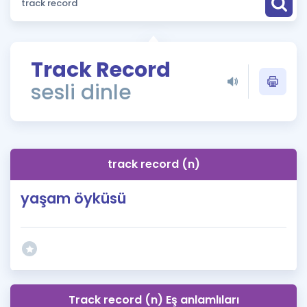
Puan Hesaplama
Rehberlik Aracı
Track Record
ÖSYM Sınav Takvimi
sesli dinle
Kampanyalar
Blog
track record (n)
İngilizce Gramer
yaşam öyküsü
Track record (n) Eş anlamlıları