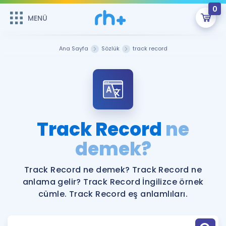
0
MENÜ
MENÜ
Üye Girişi
Ana Sayfa
Sözlük
track record
Online Dersler
Sepetin Şu An Boş.
Çalışma Paketleri
Remzi Hoca ile seni sınava hazırlayacak onlarca eğitim seni
bekliyor!
Kitaplar ve Kaynaklar
GİRİŞ YAP
Track Record
ne
Katılımcı Görüşleri
demek?
Şifremi Hatırlamıyorum
ÜYE DEĞİLİM
Faydalı Araçlar
Track Record ne demek? Track Record ne
anlama gelir? Track Record İngilizce örnek
Ücretsiz Kaynaklar
Blog
İngilizce Gramer
cümle. Track Record eş anlamlıları.
Hakkımızda
Kariyer
Sözlük
Soru & Cevap
İletişim