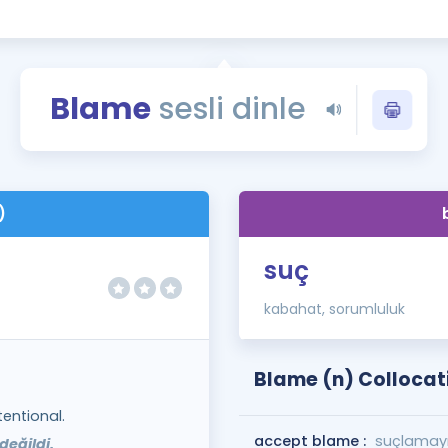
Kampanyalar
Eğitim ve Kitaplar
Blog
Blame
sesli dinle
YDS - YÖKDİL Tüm S
İngilizce Gram
İngilizce Gramer
)
suç
kabahat, sorumluluk
Blame (n) Collocat
entional.
accept blame :
suçlamayı
değildi.