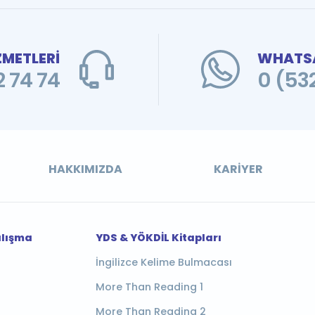
ZMETLERİ
WHATSA
 74 74
0 (53
HAKKIMIZDA
KARIYER
alışma
YDS & YÖKDİL Kitapları
İngilizce Kelime Bulmacası
More Than Reading 1
More Than Reading 2