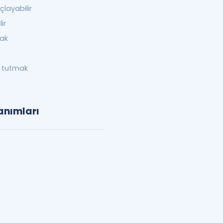
layabilir
ir
mak
 tutmak
anımları