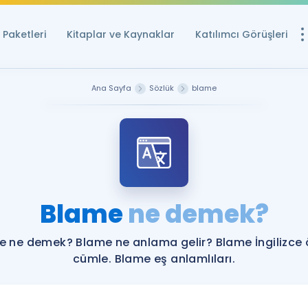
Paketleri
Kitaplar ve Kaynaklar
Katılımcı Görüşleri
Ücretsiz Kayna
Ana Sayfa
Sözlük
blame
YDS ve YÖKDİL içi
Sözlük
İngilizce Sınavları
Puan Hesapla
Blame
ne demek?
YDS ve YÖKDİL P
Remz
Rehberlik Aracı
e ne demek? Blame ne anlama gelir? Blame İngilizce 
YDS ve YÖKDİL'e H
cümle. Blame eş anlamlıları.
ÖSYM Sınav Ta
Tüm ÖSYM Sınavl