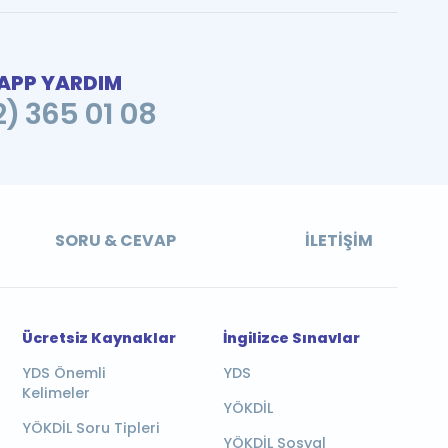
PP YARDIM
2) 365 01 08
SORU & CEVAP
İLETIŞIM
Ücretsiz Kaynaklar
İngilizce Sınavlar
YDS Önemli
YDS
Kelimeler
YÖKDİL
YÖKDİL Soru Tipleri
YÖKDİL Sosyal