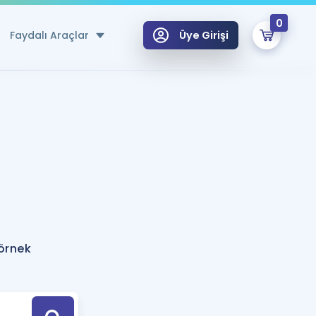
0
Faydalı Araçlar
Üye Girişi
klar
n Ücretsiz Kaynaklar
 için Özel Sözlük
Sepetin Şu An Boş.
ma
uan Hesaplama Aracı
i Hoca ile seni sınava hazırlayacak onlarca eğitim seni bekliyor!
Şifremi Hatırlamıyorum
GİRİŞ YAP
örnek
azırlananlar için Öneriler
kvimi
ÜYE DEĞİLİM
arı Tek Takvimde