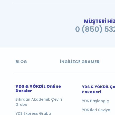
MÜŞTERİ Hİ
0 (850) 532
BLOG
İNGILIZCE GRAMER
YDS & YÖKDİL Online
YDS & YÖKDİL Ç
Dersler
Paketleri
Sıfırdan Akademik Çeviri
YDS Başlangıç
Grubu
YDS İleri Seviye
YDS Express Grubu