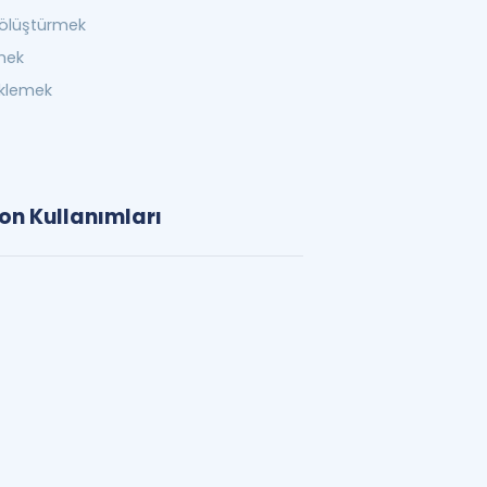
ölüştürmek
mek
klemek
on Kullanımları