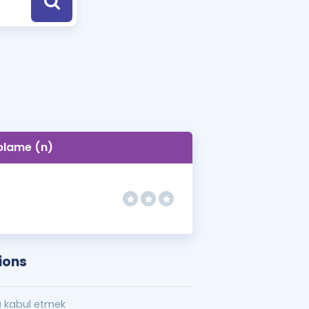
a Özel Fırsatlar
ınavlarla İlgili Haberler
er
 ve Konu Anlatımı
blame (n)
ions
 kabul etmek