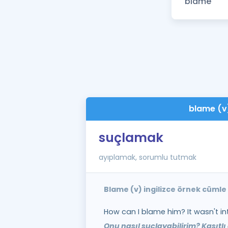
blame (v
suçlamak
ayıplamak, sorumlu tutmak
Blame (v) ingilizce örnek cümle
How can I blame him? It wasn't int
Onu nasıl suçlayabilirim? Kasıtlı 