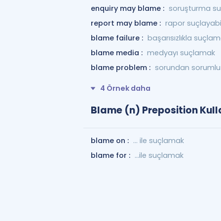
enquiry may blame :
soruşturma suç
report may blame :
rapor suçlayabil
blame failure :
başarısızlıkla suçla
blame media :
medyayı suçlamak
blame problem :
sorundan sorumlu
4 Örnek daha
Blame (n) Preposition Kull
blame on :
... ile suçlamak
blame for :
…ile suçlamak