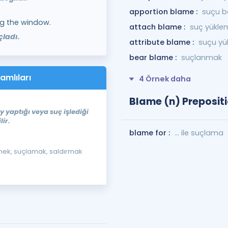
apportion blame :
suçu b
ng the window.
attach blame :
suç yükle
çladı.
attribute blame :
suçu yü
bear blame :
suçlanmak
amlıları
4 Örnek daha
Blame (n) Prepositi
ey yaptığı veya suç işlediği
ir.
blame for :
... ile suçlama
tmek, suçlamak, saldırmak