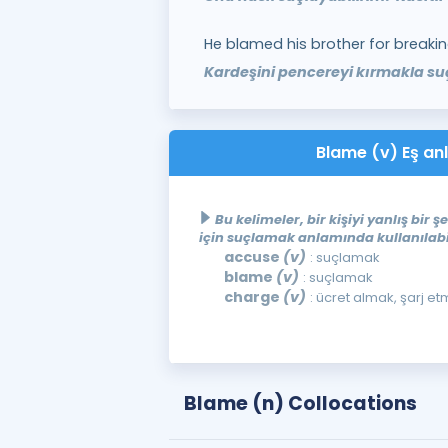
He blamed his brother for breaki
Kardeşini pencereyi kırmakla su
Blame (v) Eş anl
Bu kelimeler, bir kişiyi yanlış bir ş
için suçlamak anlamında kullanılabil
accuse
(v)
: suçlamak
blame
(v)
: suçlamak
charge
(v)
: ücret almak, şarj e
Blame (n) Collocations