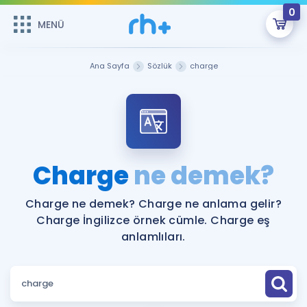
0
MENÜ
MENÜ
Üye Girişi
Ana Sayfa
Sözlük
charge
Online Dersler
Sepetin Şu An Boş.
Çalışma Paketleri
Remzi Hoca ile seni sınava hazırlayacak onlarca eğitim seni
bekliyor!
Kitaplar ve Kaynaklar
GİRİŞ YAP
Charge
ne demek?
Katılımcı Görüşleri
Şifremi Hatırlamıyorum
Charge ne demek? Charge ne anlama gelir?
Charge İngilizce örnek cümle. Charge eş
ÜYE DEĞİLİM
Faydalı Araçlar
anlamlıları.
Ücretsiz Kaynaklar
Blog
İngilizce Gramer
Hakkımızda
Kariyer
Sözlük
Soru & Cevap
İletişim