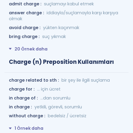
admit charge :
suçlamayı kabul etmek
answer charge :
iddiayla/suçlamayla karşı karşıya
olmak
avoid charge :
yükten kaçınmak
bring charge :
suç yıkmak
20 Örnek daha
Charge (n) Preposition Kullanımları
charge related to sth :
bir şey ile ilgili suçlama
charge for :
... için ücret
in charge of :
...dan sorumlu
in charge :
yetkili, görevli, sorumlu
without charge :
bedelsiz / ücretsiz
1 Örnek daha