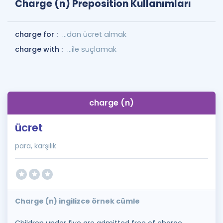
Charge (n) Preposition Kullanımları
charge for :
...dan ücret almak
charge with :
...ile suçlamak
charge (n)
ücret
para, karşılık
Charge (n) ingilizce örnek cümle
Children under five are admitted free of charge.