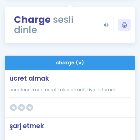
Puan Hesaplama
Charge
sesli
Rehberlik Aracı
dinle
ÖSYM Sınav Takvimi
Kampanyalar
Blog
charge (v)
İngilizce Gramer
ücret almak
ücretlendirmek, ücret talep etmek, fiyat istemek
şarj etmek