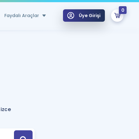
0
Faydalı Araçlar
Üye Girişi
klar
n Ücretsiz Kaynaklar
 için Özel Sözlük
Sepetin Şu An Boş.
ma
uan Hesaplama Aracı
i Hoca ile seni sınava hazırlayacak onlarca eğitim seni bekliyor!
Şifremi Hatırlamıyorum
GİRİŞ YAP
lizce
azırlananlar için Öneriler
kvimi
ÜYE DEĞİLİM
arı Tek Takvimde