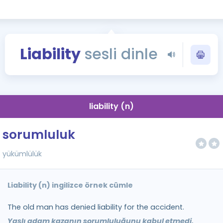
Kampanyalar
Eğitim ve Kitaplar
Blog
Liability
sesli dinle
YDS - YÖKDİL Tüm S
İngilizce Gram
İngilizce Gramer
liability (n)
sorumluluk
yükümlülük
Liability (n) ingilizce örnek cümle
The old man has denied liability for the accident.
Yaşlı adam kazanın sorumluluğunu kabul etmedi.