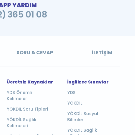
PP YARDIM
2) 365 01 08
SORU & CEVAP
İLETIŞIM
Ücretsiz Kaynaklar
İngilizce Sınavlar
YDS Önemli
YDS
Kelimeler
YÖKDİL
YÖKDİL Soru Tipleri
YÖKDİL Sosyal
YÖKDİL Sağlık
Bilimler
Kelimeleri
YÖKDİL Sağlık