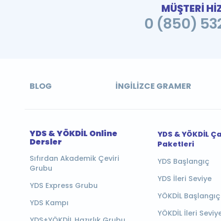
MÜŞTERİ Hİ
0 (850) 532
BLOG
İNGILIZCE GRAMER
YDS & YÖKDİL Online
YDS & YÖKDİL Ç
Dersler
Paketleri
Sıfırdan Akademik Çeviri
YDS Başlangıç
Grubu
YDS İleri Seviye
YDS Express Grubu
YÖKDİL Başlangıç
YDS Kampı
YÖKDİL İleri Seviy
YDS+YÖKDİL Hazırlık Grubu