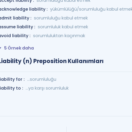
accept liability :
sorumluluğu kabul etmek
acknowledge liability :
yükümlülüğü/sorumluluğu kabul etme
admit liability :
sorumluluğu kabul etmek
assume liability :
sorumluluk kabul etmek
avoid liability :
sorumluluktan kaçınmak
5 Örnek daha
Liability (n) Preposition Kullanımları
liability for :
…sorumluluğu
liability to :
…ya karşı sorumluluk