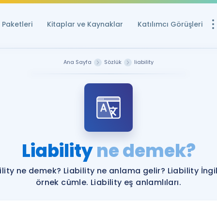
Paketleri
Kitaplar ve Kaynaklar
Katılımcı Görüşleri
Ücretsiz Kayna
Ana Sayfa
Sözlük
liability
YDS ve YÖKDİL içi
Sözlük
İngilizce Sınavları
Puan Hesapla
Liability
ne demek?
YDS ve YÖKDİL P
Remz
Rehberlik Aracı
ility ne demek? Liability ne anlama gelir? Liability İngi
YDS ve YÖKDİL'e H
örnek cümle. Liability eş anlamlıları.
ÖSYM Sınav Ta
Tüm ÖSYM Sınavl