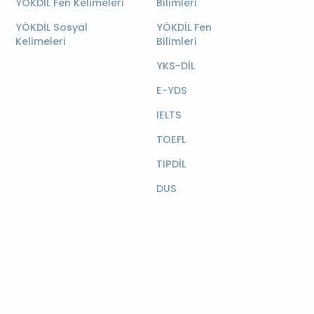
YÖKDİL Fen Kelimeleri
Bilimleri
YÖKDİL Sosyal
YÖKDİL Fen
Kelimeleri
Bilimleri
YKS-DİL
E-YDS
IELTS
TOEFL
TIPDİL
DUS