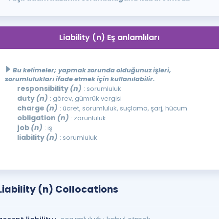
Liability (n) Eş anlamlıları
Bu kelimeler; yapmak zorunda olduğunuz işleri,
sorumlulukları ifade etmek için kullanılabilir.
responsibility
(n)
: sorumluluk
duty
(n)
: görev, gümrük vergisi
charge
(n)
: ücret, sorumluluk, suçlama, şarj, hücum
obligation
(n)
: zorunluluk
job
(n)
: iş
liability
(n)
: sorumluluk
Liability (n) Collocations