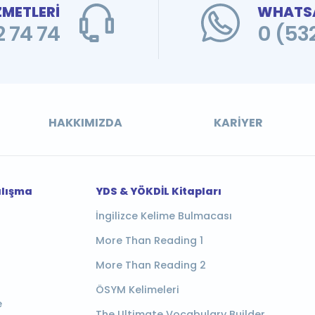
ZMETLERİ
WHATSA
 74 74
0 (53
HAKKIMIZDA
KARIYER
alışma
YDS & YÖKDİL Kitapları
İngilizce Kelime Bulmacası
More Than Reading 1
More Than Reading 2
ÖSYM Kelimeleri
e
The Ultimate Vocabulary Builder