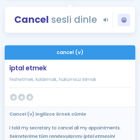
Puan Hesaplama
Cancel
sesli dinle
Rehberlik Aracı
ÖSYM Sınav Takvimi
Kampanyalar
cancel (v)
Blog
iptal etmek
İngilizce Gramer
feshetmek, kaldırmak, hükümsüz kılmak
Cancel (v) ingilizce örnek cümle
I told my secretary to cancel all my appointments.
Sekreterime tüm randevularımı iptal etmesini