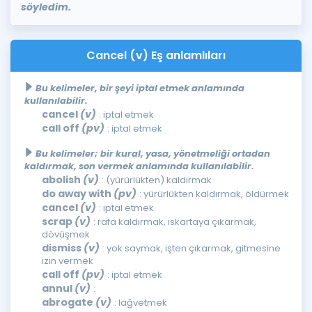
söyledim.
Cancel (v) Eş anlamlıları
Bu kelimeler, bir şeyi iptal etmek anlamında
kullanılabilir.
cancel
(v)
: iptal etmek
call off
(pv)
: iptal etmek
Bu kelimeler; bir kural, yasa, yönetmeliği ortadan
kaldırmak, son vermek anlamında kullanılabilir.
abolish
(v)
: (yürürlükten) kaldırmak
do away with
(pv)
: yürürlükten kaldırmak, öldürmek
cancel
(v)
: iptal etmek
scrap
(v)
: rafa kaldırmak, ıskartaya çıkarmak,
dövüşmek
dismiss
(v)
: yok saymak, işten çıkarmak, gitmesine
izin vermek
call off
(pv)
: iptal etmek
annul
(v)
:
abrogate
(v)
: lağvetmek