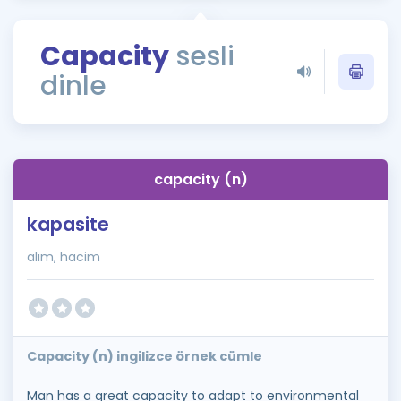
Puan Hesaplama
Capacity
sesli
Rehberlik Aracı
dinle
ÖSYM Sınav Takvimi
Kampanyalar
Blog
capacity (n)
İngilizce Gramer
kapasite
alım, hacim
Capacity (n) ingilizce örnek cümle
Man has a great capacity to adapt to environmental