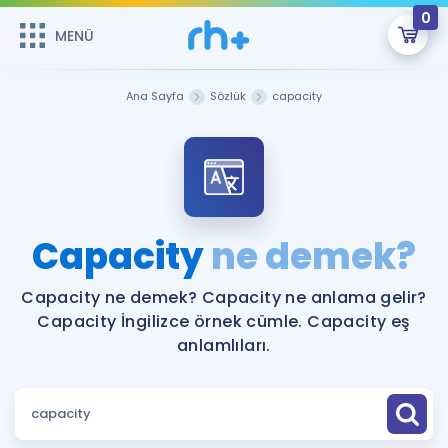
0
MENÜ
MENÜ
Üye Girişi
Ana Sayfa
Sözlük
capacity
Online Dersler
Sepetin Şu An Boş.
Çalışma Paketleri
Remzi Hoca ile seni sınava hazırlayacak onlarca eğitim seni
bekliyor!
Kitaplar ve Kaynaklar
GİRİŞ YAP
Capacity
ne demek?
Katılımcı Görüşleri
Şifremi Hatırlamıyorum
Capacity ne demek? Capacity ne anlama gelir?
Capacity İngilizce örnek cümle. Capacity eş
ÜYE DEĞİLİM
Faydalı Araçlar
anlamlıları.
Ücretsiz Kaynaklar
Blog
İngilizce Gramer
Hakkımızda
Kariyer
Sözlük
Soru & Cevap
İletişim