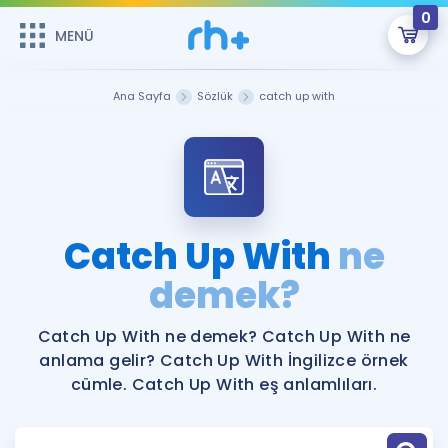
0
MENÜ
MENÜ
Üye Girişi
Ana Sayfa
Sözlük
catch up with
Online Dersler
Sepetin Şu An Boş.
Çalışma Paketleri
Remzi Hoca ile seni sınava hazırlayacak onlarca eğitim seni
bekliyor!
Kitaplar ve Kaynaklar
GİRİŞ YAP
Catch Up With
ne
Katılımcı Görüşleri
demek?
Şifremi Hatırlamıyorum
ÜYE DEĞİLİM
Faydalı Araçlar
Catch Up With ne demek? Catch Up With ne
anlama gelir? Catch Up With İngilizce örnek
Ücretsiz Kaynaklar
Blog
İngilizce Gramer
cümle. Catch Up With eş anlamlıları.
Hakkımızda
Kariyer
Sözlük
Soru & Cevap
İletişim