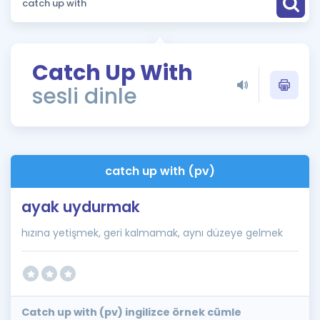
Puan Hesaplama
Rehberlik Aracı
Catch Up With
ÖSYM Sınav Takvimi
sesli dinle
Kampanyalar
Blog
catch up with (pv)
İngilizce Gramer
ayak uydurmak
hızına yetişmek, geri kalmamak, aynı düzeye gelmek
Catch up with (pv) ingilizce örnek cümle