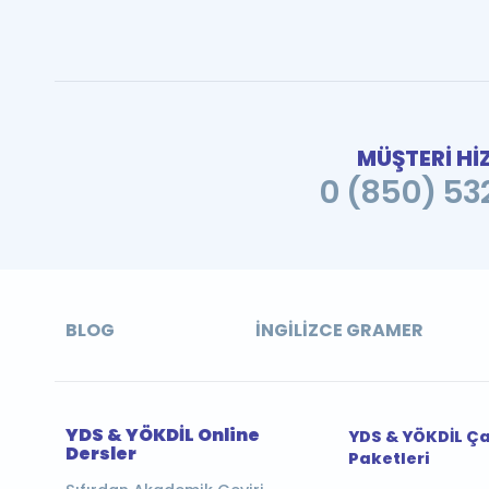
MÜŞTERİ Hİ
0 (850) 532
BLOG
İNGILIZCE GRAMER
YDS & YÖKDİL Online
YDS & YÖKDİL Ç
Dersler
Paketleri