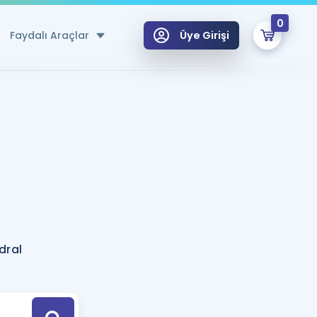
0
Faydalı Araçlar
Üye Girişi
klar
n Ücretsiz Kaynaklar
 için Özel Sözlük
Sepetin Şu An Boş.
ma
uan Hesaplama Aracı
i Hoca ile seni sınava hazırlayacak onlarca eğitim seni bekliyor!
Şifremi Hatırlamıyorum
GİRİŞ YAP
dral
azırlananlar için Öneriler
kvimi
ÜYE DEĞİLİM
arı Tek Takvimde