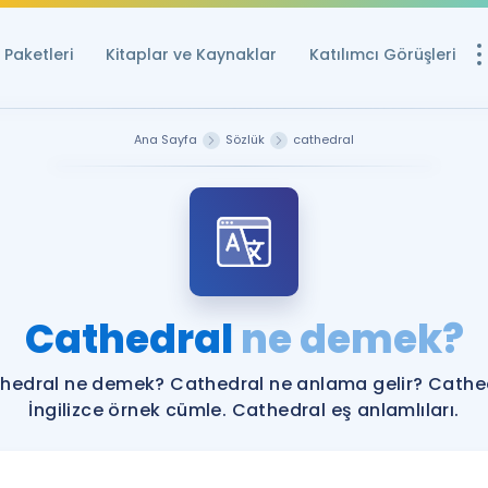
Paketleri
Kitaplar ve Kaynaklar
Katılımcı Görüşleri
Ücretsiz Kayna
Ana Sayfa
Sözlük
cathedral
YDS ve YÖKDİL içi
Sözlük
İngilizce Sınavları
Puan Hesapla
Cathedral
ne demek?
YDS ve YÖKDİL P
Remz
Rehberlik Aracı
hedral ne demek? Cathedral ne anlama gelir? Cathe
YDS ve YÖKDİL'e H
İngilizce örnek cümle. Cathedral eş anlamlıları.
ÖSYM Sınav Ta
Tüm ÖSYM Sınavl