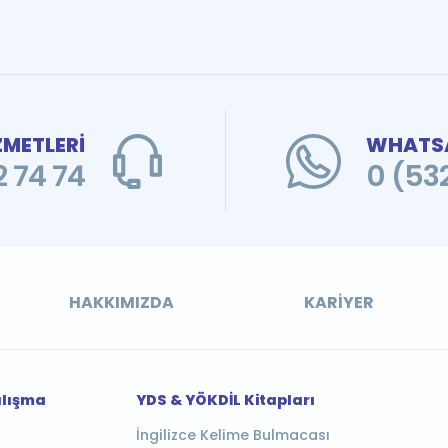
ZMETLERİ
WHATSA
 74 74
0 (53
HAKKIMIZDA
KARIYER
alışma
YDS & YÖKDİL Kitapları
İngilizce Kelime Bulmacası