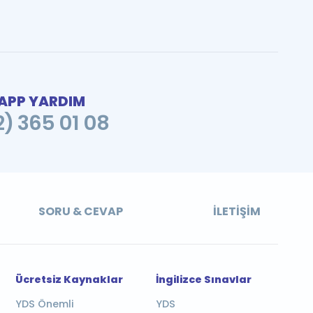
PP YARDIM
2) 365 01 08
SORU & CEVAP
İLETIŞIM
Ücretsiz Kaynaklar
İngilizce Sınavlar
YDS Önemli
YDS