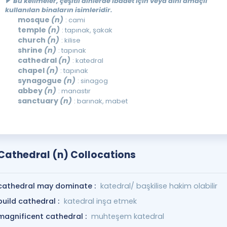
Bu kelimeler, çeşitli dinlerde ibadet için veya dini amaçlı
kullanılan binaların isimleridir.
mosque
(n)
: cami
temple
(n)
: tapınak, şakak
church
(n)
: kilise
shrine
(n)
: tapınak
cathedral
(n)
: katedral
chapel
(n)
: tapınak
synagogue
(n)
: sinagog
abbey
(n)
: manastır
sanctuary
(n)
: barınak, mabet
Cathedral (n) Collocations
cathedral may dominate :
katedral/ başkilise hakim olabilir
build cathedral :
katedral inşa etmek
magnificent cathedral :
muhteşem katedral