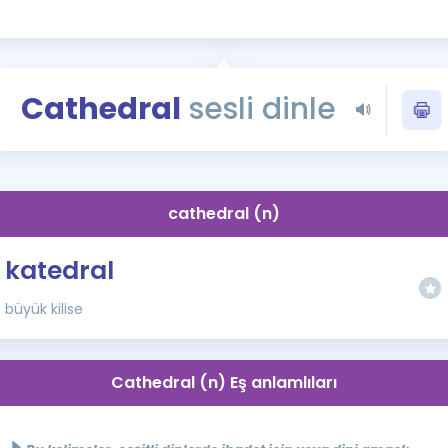
Kampanyalar
Eğitim ve Kitaplar
Blog
Cathedral
sesli dinle
YDS - YÖKDİL Tüm S
İngilizce Gram
İngilizce Gramer
cathedral (n)
katedral
büyük kilise
Cathedral (n) Eş anlamlıları