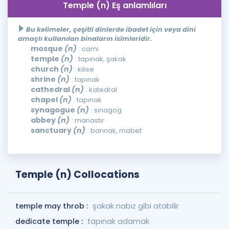
Temple (n) Eş anlamlıları
Bu kelimeler, çeşitli dinlerde ibadet için veya dini
amaçlı kullanılan binaların isimleridir.
mosque
(n)
: cami
temple
(n)
: tapınak, şakak
church
(n)
: kilise
shrine
(n)
: tapınak
cathedral
(n)
: katedral
chapel
(n)
: tapınak
synagogue
(n)
: sinagog
abbey
(n)
: manastır
sanctuary
(n)
: barınak, mabet
Temple (n) Collocations
temple may throb :
şakak nabız gibi atabilir
dedicate temple :
tapınak adamak