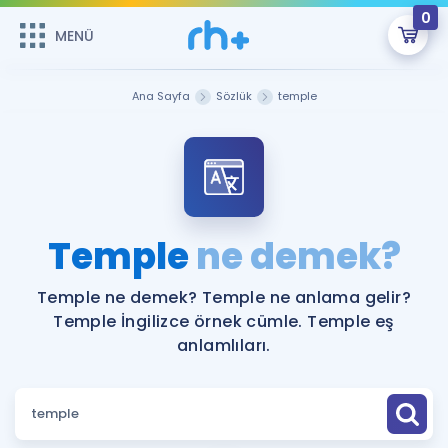
0
MENÜ
MENÜ
Üye Girişi
Ana Sayfa
Sözlük
temple
Online Dersler
Sepetin Şu An Boş.
Çalışma Paketleri
Remzi Hoca ile seni sınava hazırlayacak onlarca eğitim seni
bekliyor!
Kitaplar ve Kaynaklar
GİRİŞ YAP
Temple
ne demek?
Katılımcı Görüşleri
Şifremi Hatırlamıyorum
Temple ne demek? Temple ne anlama gelir?
Temple İngilizce örnek cümle. Temple eş
ÜYE DEĞİLİM
Faydalı Araçlar
anlamlıları.
Ücretsiz Kaynaklar
Blog
İngilizce Gramer
Hakkımızda
Kariyer
Sözlük
Soru & Cevap
İletişim