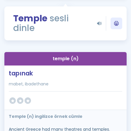
Puan Hesaplama
Temple
sesli
Rehberlik Aracı
dinle
ÖSYM Sınav Takvimi
Kampanyalar
Blog
temple (n)
İngilizce Gramer
tapınak
mabet, ibadethane
Temple (n) ingilizce örnek cümle
Ancient Greece had many theatres and temples.