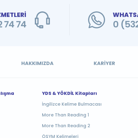
ZMETLERİ
WHATSA
 74 74
0 (53
HAKKIMIZDA
KARIYER
alışma
YDS & YÖKDİL Kitapları
İngilizce Kelime Bulmacası
More Than Reading 1
More Than Reading 2
ÖSYM Kelimeleri