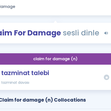
Kampanyalar
Eğitim ve Kitaplar
Blog
YDS - YÖKDİL Tüm S
aim For Damage
sesli dinle
İngilizce Gram
İngilizce Gramer
claim for damage (n)
tazminat talebi
tazminat davası
Claim for damage (n) Collocations