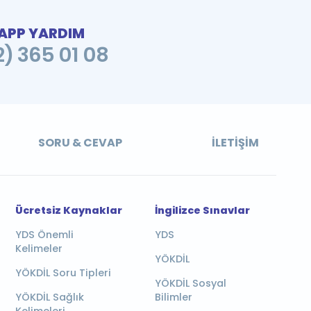
PP YARDIM
2) 365 01 08
SORU & CEVAP
İLETIŞIM
Ücretsiz Kaynaklar
İngilizce Sınavlar
YDS Önemli
YDS
Kelimeler
YÖKDİL
YÖKDİL Soru Tipleri
YÖKDİL Sosyal
YÖKDİL Sağlık
Bilimler