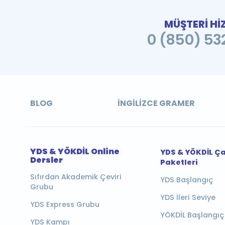
MÜŞTERİ Hİ
0 (850) 532
BLOG
İNGILIZCE GRAMER
YDS & YÖKDİL Online
YDS & YÖKDİL Ç
Dersler
Paketleri
Sıfırdan Akademik Çeviri
YDS Başlangıç
Grubu
YDS İleri Seviye
YDS Express Grubu
YÖKDİL Başlangıç
YDS Kampı