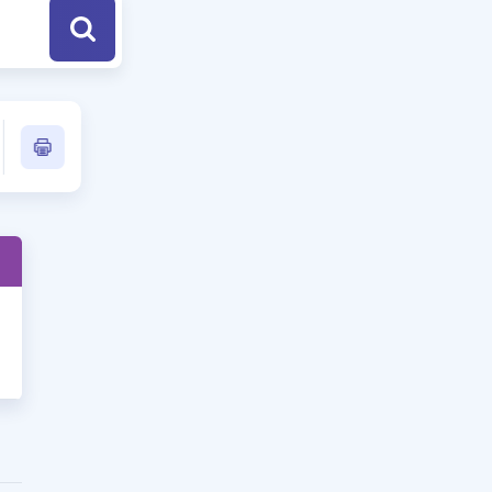
a Özel Fırsatlar
ınavlarla İlgili Haberler
er
 ve Konu Anlatımı