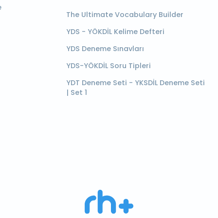
e
The Ultimate Vocabulary Builder
YDS - YÖKDİL Kelime Defteri
YDS Deneme Sınavları
YDS-YÖKDİL Soru Tipleri
YDT Deneme Seti - YKSDİL Deneme Seti
| Set 1