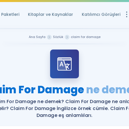
Paketleri
Kitaplar ve Kaynaklar
Katılımcı Görüşleri
Ücretsiz Kayna
Ana Sayfa
Sözlük
claim for damage
YDS ve YÖKDİL içi
Sözlük
İngilizce Sınavları
Puan Hesapla
aim For Damage
ne dem
YDS ve YÖKDİL P
Remz
Rehberlik Aracı
im For Damage ne demek? Claim For Damage ne an
YDS ve YÖKDİL'e H
elir? Claim For Damage İngilizce örnek cümle. Claim F
Damage eş anlamlıları.
ÖSYM Sınav Ta
Tüm ÖSYM Sınavl