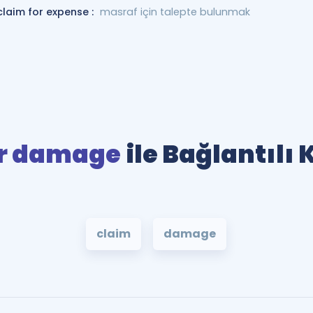
claim for expense :
masraf için talepte bulunmak
or damage
ile Bağlantılı
claim
damage