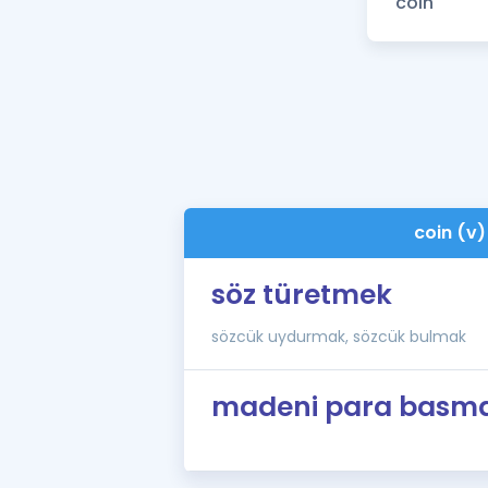
coin (v)
söz türetmek
sözcük uydurmak, sözcük bulmak
madeni para basm