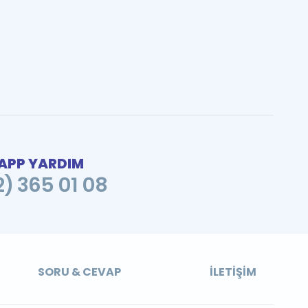
PP YARDIM
2) 365 01 08
SORU & CEVAP
İLETIŞIM