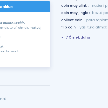
coin may clink :
madeni pa
amlıları
coin may jingle :
bozuk par
collect coin :
para topla
kullanılabilir.
flip coin :
yazı tura atmak
urmak, telafi etmek, makyaj
k
7 Örnek daha
ak
 para basmak
rmak