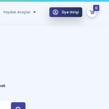
0
Faydalı Araçlar
Üye Girişi
klar
n Ücretsiz Kaynaklar
 için Özel Sözlük
Sepetin Şu An Boş.
ma
uan Hesaplama Aracı
i Hoca ile seni sınava hazırlayacak onlarca eğitim seni bekliyor!
Şifremi Hatırlamıyorum
GİRİŞ YAP
nek
azırlananlar için Öneriler
kvimi
ÜYE DEĞİLİM
arı Tek Takvimde