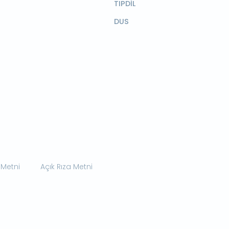
TIPDİL
DUS
 Metni
Açık Rıza Metni