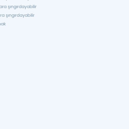
ra şıngırdayabilir
a şıngırdayabilir
mak