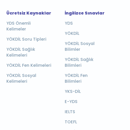
Ücretsiz Kaynaklar
İngilizce Sınavlar
YDS Önemli
YDS
Kelimeler
YÖKDİL
YÖKDİL Soru Tipleri
YÖKDİL Sosyal
YÖKDİL Sağlık
Bilimler
Kelimeleri
YÖKDİL Sağlık
YÖKDİL Fen Kelimeleri
Bilimleri
YÖKDİL Sosyal
YÖKDİL Fen
Kelimeleri
Bilimleri
YKS-DİL
E-YDS
IELTS
TOEFL