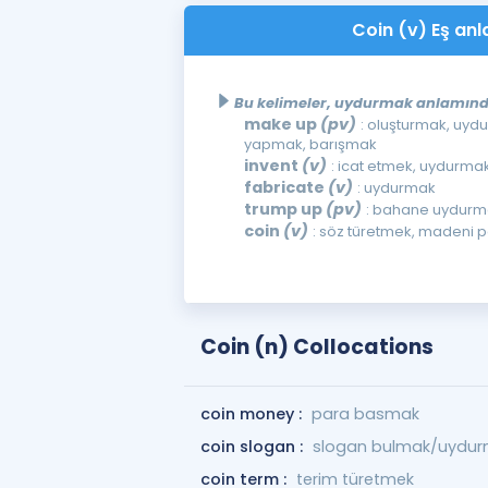
Coin (v) Eş anl
Bu kelimeler, uydurmak anlamında 
make up
(pv)
: oluşturmak, uyd
yapmak, barışmak
invent
(v)
: icat etmek, uydurma
fabricate
(v)
: uydurmak
trump up
(pv)
: bahane uydurm
coin
(v)
: söz türetmek, madeni
Coin (n) Collocations
coin money :
para basmak
coin slogan :
slogan bulmak/uydu
coin term :
terim türetmek