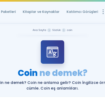
Paketleri
Kitaplar ve Kaynaklar
Katılımcı Görüşleri
Ücretsiz Kayna
Ana Sayfa
Sözlük
coin
YDS ve YÖKDİL içi
Sözlük
İngilizce Sınavları
Puan Hesapla
Coin
ne demek?
YDS ve YÖKDİL P
Remz
Rehberlik Aracı
in ne demek? Coin ne anlama gelir? Coin İngilizce ör
YDS ve YÖKDİL'e H
cümle. Coin eş anlamlıları.
ÖSYM Sınav Ta
Tüm ÖSYM Sınavl