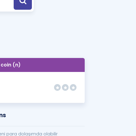
a Özel Fırsatlar
ınavlarla İlgili Haberler
er
 ve Konu Anlatımı
coin (n)
ns
i para dolaşımda olabilir