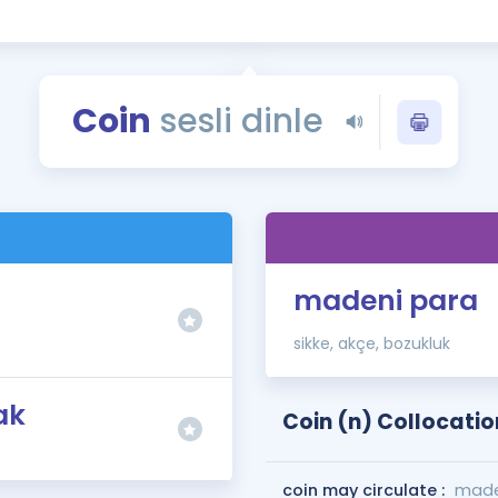
Kampanyalar
Eğitim ve Kitaplar
Blog
Coin
sesli dinle
YDS - YÖKDİL Tüm S
İngilizce Gram
İngilizce Gramer
madeni para
sikke, akçe, bozukluk
ak
Coin (n) Collocatio
coin may circulate :
maden