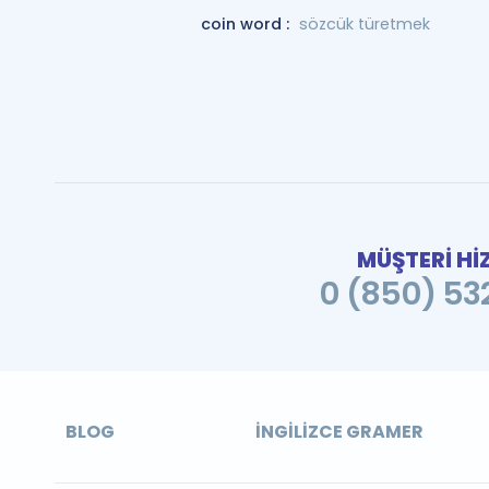
coin word :
sözcük türetmek
MÜŞTERİ Hİ
0 (850) 532
BLOG
İNGILIZCE GRAMER