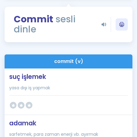
Puan Hesaplama
Commit
sesli
Rehberlik Aracı
dinle
ÖSYM Sınav Takvimi
Kampanyalar
Blog
commit (v)
İngilizce Gramer
suç işlemek
yasa dışı iş yapmak
adamak
sarfetmek, para zaman enerji vb. ayırmak