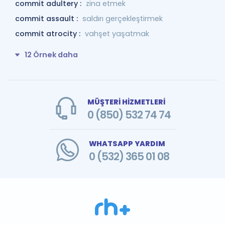
commit adultery :
zina etmek
commit assault :
saldırı gerçekleştirmek
commit atrocity :
vahşet yaşatmak
12 Örnek daha
MÜŞTERİ HİZMETLERİ
0 (850) 532 74 74
WHATSAPP YARDIM
0 (532) 365 01 08