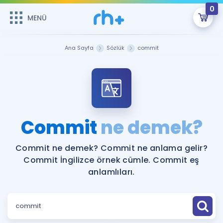
0
MENÜ
MENÜ
Üye Girişi
Ana Sayfa
Sözlük
commit
Online Dersler
Sepetin Şu An Boş.
Çalışma Paketleri
Remzi Hoca ile seni sınava hazırlayacak onlarca eğitim seni
bekliyor!
Kitaplar ve Kaynaklar
GİRİŞ YAP
Commit
ne demek?
Katılımcı Görüşleri
Şifremi Hatırlamıyorum
Commit ne demek? Commit ne anlama gelir?
Commit İngilizce örnek cümle. Commit eş
ÜYE DEĞİLİM
Faydalı Araçlar
anlamlıları.
Ücretsiz Kaynaklar
Blog
İngilizce Gramer
Hakkımızda
Kariyer
Sözlük
Soru & Cevap
İletişim