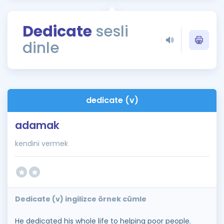
Puan Hesaplama
Dedicate
sesli
Rehberlik Aracı
dinle
ÖSYM Sınav Takvimi
Kampanyalar
Blog
dedicate (v)
İngilizce Gramer
adamak
kendini vermek
Dedicate (v) ingilizce örnek cümle
He dedicated his whole life to helping poor people.