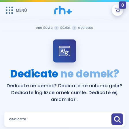
0
MENÜ
MENÜ
Üye Girişi
Ana Sayfa
Sözlük
dedicate
Online Dersler
Sepetin Şu An Boş.
Çalışma Paketleri
Remzi Hoca ile seni sınava hazırlayacak onlarca eğitim seni
bekliyor!
Kitaplar ve Kaynaklar
GİRİŞ YAP
Dedicate
ne demek?
Katılımcı Görüşleri
Şifremi Hatırlamıyorum
Dedicate ne demek? Dedicate ne anlama gelir?
Dedicate İngilizce örnek cümle. Dedicate eş
ÜYE DEĞİLİM
Faydalı Araçlar
anlamlıları.
Ücretsiz Kaynaklar
Blog
İngilizce Gramer
Hakkımızda
Kariyer
Sözlük
Soru & Cevap
İletişim