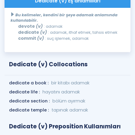
Dedicate (v) Eş anlamlıları
Bu kelimeler, kendini bir şeye adamak anlamında
kullanılabilir.
devote
(v)
: adamak
dedicate
(v)
: adamak, ithaf etmek, tahsis etmek
commit
(v)
: suç işlemek, adamak
Dedicate (v) Collocations
dedicate a book :
bir kitabı adamak
dedicate life :
hayatını adamak
dedicate section :
bölüm ayırmak
dedicate temple :
tapınak adamak
Dedicate (v) Preposition Kullanımları