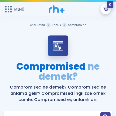
0
MENÜ
MENÜ
Üye Girişi
Ana Sayfa
Sözlük
compromise
Online Dersler
Sepetin Şu An Boş.
Çalışma Paketleri
Remzi Hoca ile seni sınava hazırlayacak onlarca eğitim seni
bekliyor!
Kitaplar ve Kaynaklar
GİRİŞ YAP
Compromised
ne
Katılımcı Görüşleri
demek?
Şifremi Hatırlamıyorum
ÜYE DEĞİLİM
Faydalı Araçlar
Compromised ne demek? Compromised ne
anlama gelir? Compromised İngilizce örnek
Ücretsiz Kaynaklar
Blog
İngilizce Gramer
cümle. Compromised eş anlamlıları.
Hakkımızda
Kariyer
Sözlük
Soru & Cevap
İletişim