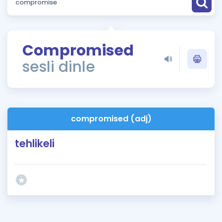
Puan Hesaplama
Rehberlik Aracı
Compromised
ÖSYM Sınav Takvimi
sesli dinle
Kampanyalar
Blog
compromised (adj)
İngilizce Gramer
tehlikeli