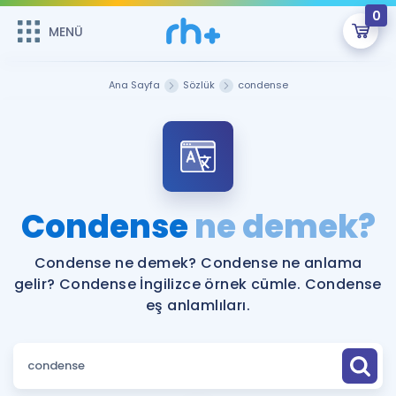
0
MENÜ
MENÜ
Üye Girişi
Ana Sayfa
Sözlük
condense
Online Dersler
Sepetin Şu An Boş.
Çalışma Paketleri
Remzi Hoca ile seni sınava hazırlayacak onlarca eğitim seni
bekliyor!
Kitaplar ve Kaynaklar
GİRİŞ YAP
Condense
ne demek?
Katılımcı Görüşleri
Şifremi Hatırlamıyorum
Condense ne demek? Condense ne anlama
gelir? Condense İngilizce örnek cümle. Condense
ÜYE DEĞİLİM
Faydalı Araçlar
eş anlamlıları.
Ücretsiz Kaynaklar
Blog
İngilizce Gramer
Hakkımızda
Kariyer
Sözlük
Soru & Cevap
İletişim