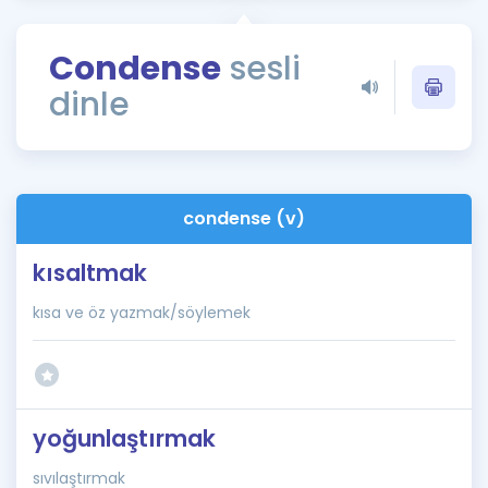
Puan Hesaplama
Condense
sesli
Rehberlik Aracı
dinle
ÖSYM Sınav Takvimi
Kampanyalar
Blog
condense (v)
İngilizce Gramer
kısaltmak
kısa ve öz yazmak/söylemek
yoğunlaştırmak
sıvılaştırmak