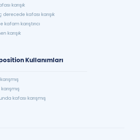
afası karışık
ç derecede kafası karışık
ce kafam karıştırıcı
n karışık
osition Kullanımları
 karışmış
 karışmış
sunda kafası karışmış