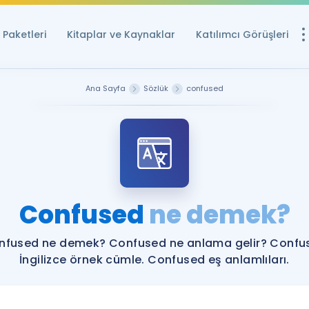
Paketleri
Kitaplar ve Kaynaklar
Katılımcı Görüşleri
Ücretsiz Kayna
Ana Sayfa
Sözlük
confused
YDS ve YÖKDİL içi
Sözlük
İngilizce Sınavları
Puan Hesapla
Confused
ne demek?
YDS ve YÖKDİL P
Remz
Rehberlik Aracı
nfused ne demek? Confused ne anlama gelir? Confu
YDS ve YÖKDİL'e H
İngilizce örnek cümle. Confused eş anlamlıları.
ÖSYM Sınav Ta
Tüm ÖSYM Sınavl