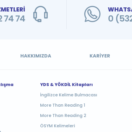
ZMETLERİ
WHATSA
 74 74
0 (53
HAKKIMIZDA
KARIYER
alışma
YDS & YÖKDİL Kitapları
İngilizce Kelime Bulmacası
More Than Reading 1
More Than Reading 2
ÖSYM Kelimeleri
e