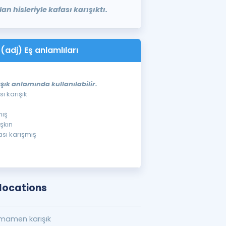
n hisleriyle kafası karışıktı.
adj) Eş anlamlıları
ışık anlamında kullanılabilir.
sı karışık
mış
aşkın
ası karışmış
locations
mamen karışık