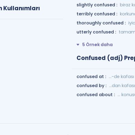
slightly confused :
biraz k
n Kullanımları
terribly confused :
korkun
thoroughly confused :
iyi
utterly confused :
tamame
5 Örnek daha
Confused (adj) Prep
confused at :
...-de kafası
confused by :
…dan kafası
confused about :
... konu