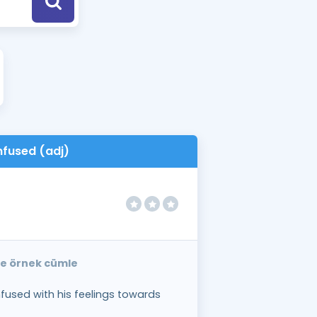
a Özel Fırsatlar
ınavlarla İlgili Haberler
er
 ve Konu Anlatımı
fused (adj)
ce örnek cümle
used with his feelings towards