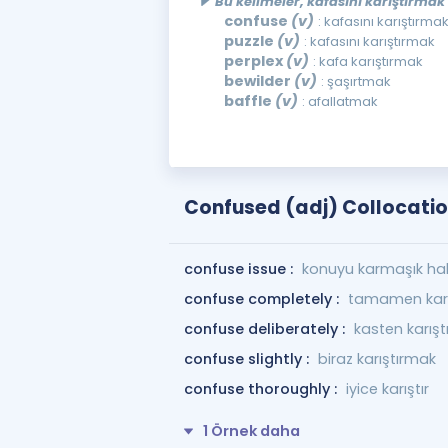
Bu kelimeler, kafasını karıştırmak
confuse
(v)
: kafasını karıştırma
puzzle
(v)
: kafasını karıştırmak
perplex
(v)
: kafa karıştırmak
bewilder
(v)
: şaşırtmak
baffle
(v)
: afallatmak
Confused (adj) Collocati
confuse issue :
konuyu karmaşık ha
confuse completely :
tamamen karı
confuse deliberately :
kasten karış
confuse slightly :
biraz karıştırmak
confuse thoroughly :
iyice karıştır
1 Örnek daha