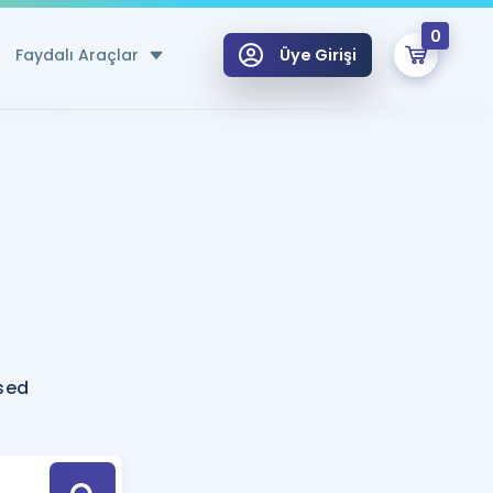
0
Faydalı Araçlar
Üye Girişi
klar
n Ücretsiz Kaynaklar
 için Özel Sözlük
Sepetin Şu An Boş.
ma
uan Hesaplama Aracı
i Hoca ile seni sınava hazırlayacak onlarca eğitim seni bekliyor!
Şifremi Hatırlamıyorum
GİRİŞ YAP
sed
azırlananlar için Öneriler
kvimi
ÜYE DEĞİLİM
arı Tek Takvimde