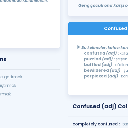
 anlamında kullanılabilir.
Genç çocuk ona karşı ola
k
Confused (
Bu kelimeler, kafası kar
confused
(adj)
: kafa
ons
puzzled
(adj)
: şaşkın
baffled
(adj)
: afalla
bewildered
(adj)
: ş
perplexed
(adj)
: kaf
le getirmek
ştırmak
tırmak
Confused (adj) Col
completely confused :
ta