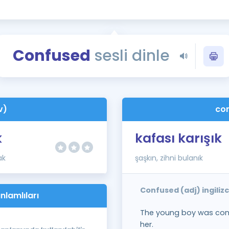
Kampanyalar
Eğitim ve Kitaplar
Blog
Confused
sesli dinle
YDS - YÖKDİL Tüm S
İngilizce Gram
İngilizce Gramer
v)
con
k
kafası karışık
ak
şaşkın, zihni bulanık
Confused (adj) ingiliz
nlamlıları
The young boy was conf
her.