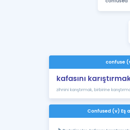
confuse (
kafasını karıştırma
zihnini karıştırmak, birbirine karıştırm
Confused (v) Eş a