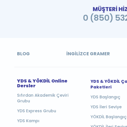
MÜŞTERİ Hİ
0 (850) 532
BLOG
İNGILIZCE GRAMER
YDS & YÖKDİL Online
YDS & YÖKDİL Ç
Dersler
Paketleri
Sıfırdan Akademik Çeviri
YDS Başlangıç
Grubu
YDS İleri Seviye
YDS Express Grubu
YÖKDİL Başlangıç
YDS Kampı
YÖKDİL İleri Seviy