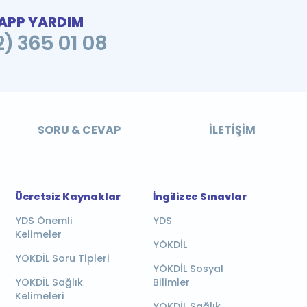
PP YARDIM
2) 365 01 08
SORU & CEVAP
İLETIŞIM
Ücretsiz Kaynaklar
İngilizce Sınavlar
YDS Önemli
YDS
Kelimeler
YÖKDİL
YÖKDİL Soru Tipleri
YÖKDİL Sosyal
YÖKDİL Sağlık
Bilimler
Kelimeleri
YÖKDİL Sağlık