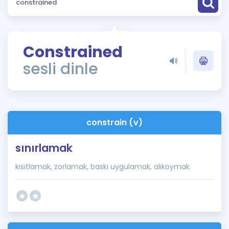
Puan Hesaplama
Rehberlik Aracı
Constrained
ÖSYM Sınav Takvimi
sesli dinle
Kampanyalar
Blog
constrain (v)
İngilizce Gramer
sınırlamak
kısıtlamak, zorlamak, baskı uygulamak, alıkoymak