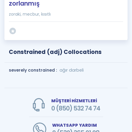
zorlanmış
zoraki, mecbur, kısıtlı
Constrained (adj) Collocations
severely constrained :
ağır darbeli
MÜŞTERİ HİZMETLERİ
0 (850) 532 74 74
WHATSAPP YARDIM