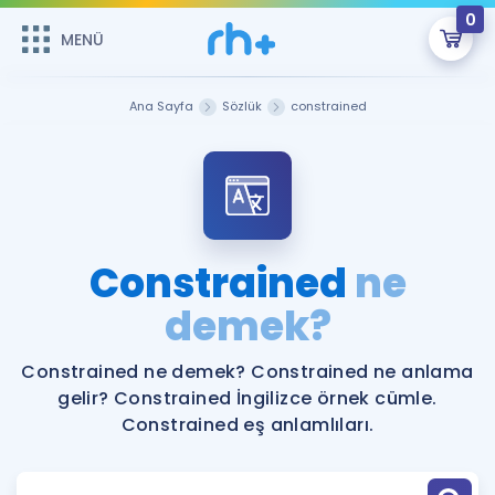
0
MENÜ
MENÜ
Üye Girişi
Ana Sayfa
Sözlük
constrained
Online Dersler
Sepetin Şu An Boş.
Çalışma Paketleri
Remzi Hoca ile seni sınava hazırlayacak onlarca eğitim seni
bekliyor!
Kitaplar ve Kaynaklar
GİRİŞ YAP
Constrained
ne
Katılımcı Görüşleri
demek?
Şifremi Hatırlamıyorum
ÜYE DEĞİLİM
Faydalı Araçlar
Constrained ne demek? Constrained ne anlama
gelir? Constrained İngilizce örnek cümle.
Ücretsiz Kaynaklar
Blog
İngilizce Gramer
Constrained eş anlamlıları.
Hakkımızda
Kariyer
Sözlük
Soru & Cevap
İletişim