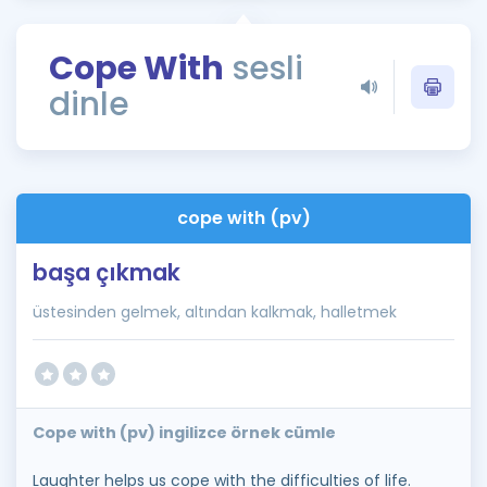
Puan Hesaplama
Cope With
sesli
Rehberlik Aracı
dinle
ÖSYM Sınav Takvimi
Kampanyalar
Blog
cope with (pv)
İngilizce Gramer
başa çıkmak
üstesinden gelmek, altından kalkmak, halletmek
Cope with (pv) ingilizce örnek cümle
Laughter helps us cope with the difficulties of life.