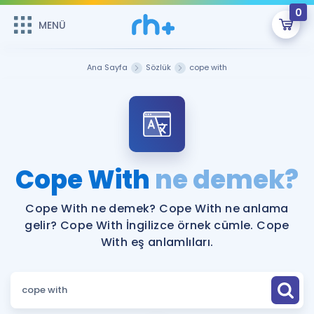
0
MENÜ
MENÜ
Üye Girişi
Ana Sayfa
Sözlük
cope with
Online Dersler
Sepetin Şu An Boş.
Çalışma Paketleri
Remzi Hoca ile seni sınava hazırlayacak onlarca eğitim seni
bekliyor!
Kitaplar ve Kaynaklar
GİRİŞ YAP
Cope With
ne demek?
Katılımcı Görüşleri
Şifremi Hatırlamıyorum
Cope With ne demek? Cope With ne anlama
gelir? Cope With İngilizce örnek cümle. Cope
ÜYE DEĞİLİM
Faydalı Araçlar
With eş anlamlıları.
Ücretsiz Kaynaklar
Blog
İngilizce Gramer
Hakkımızda
Kariyer
Sözlük
Soru & Cevap
İletişim