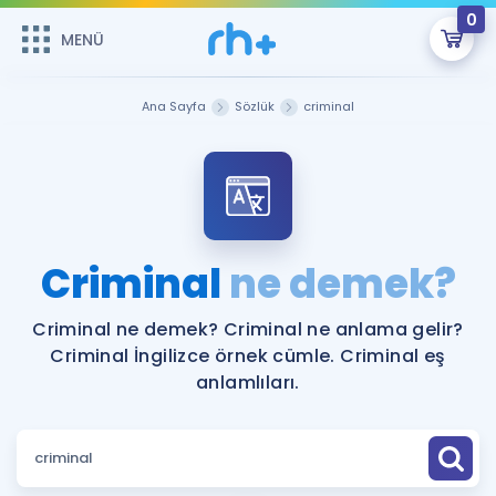
0
MENÜ
MENÜ
Üye Girişi
Ana Sayfa
Sözlük
criminal
Online Dersler
Sepetin Şu An Boş.
Çalışma Paketleri
Remzi Hoca ile seni sınava hazırlayacak onlarca eğitim seni
bekliyor!
Kitaplar ve Kaynaklar
GİRİŞ YAP
Criminal
ne demek?
Katılımcı Görüşleri
Şifremi Hatırlamıyorum
Criminal ne demek? Criminal ne anlama gelir?
Criminal İngilizce örnek cümle. Criminal eş
ÜYE DEĞİLİM
Faydalı Araçlar
anlamlıları.
Ücretsiz Kaynaklar
Blog
İngilizce Gramer
Hakkımızda
Kariyer
Sözlük
Soru & Cevap
İletişim