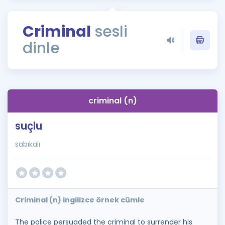
Puan Hesaplama
Criminal
sesli
Rehberlik Aracı
dinle
ÖSYM Sınav Takvimi
Kampanyalar
Blog
criminal (n)
İngilizce Gramer
suçlu
sabıkalı
Criminal (n) ingilizce örnek cümle
The police persuaded the criminal to surrender his