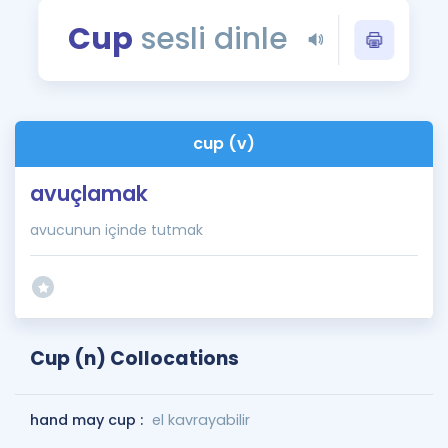
Puan Hesaplama
Cup
sesli dinle
Rehberlik Aracı
ÖSYM Sınav Takvimi
cup (v)
Kampanyalar
avuçlamak
Blog
avucunun içinde tutmak
İngilizce Gramer
Cup (n) Collocations
hand may cup :
el kavrayabilir