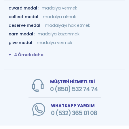
award medal :
madalya vermek
collect medal :
madalya almak
deserve medal :
madalyayı hak etmek
earn medal :
madalya kazanmak
give medal :
madalya vermek
4 Örnek daha
MÜŞTERİ HİZMETLERİ
0 (850) 532 74 74
WHATSAPP YARDIM
0 (532) 365 01 08