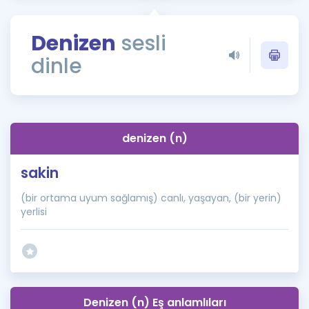
Puan Hesaplama
Denizen
sesli
Rehberlik Aracı
dinle
ÖSYM Sınav Takvimi
Kampanyalar
Blog
denizen (n)
İngilizce Gramer
sakin
(bir ortama uyum sağlamış) canlı, yaşayan, (bir yerin)
yerlisi
Denizen (n) Eş anlamlıları