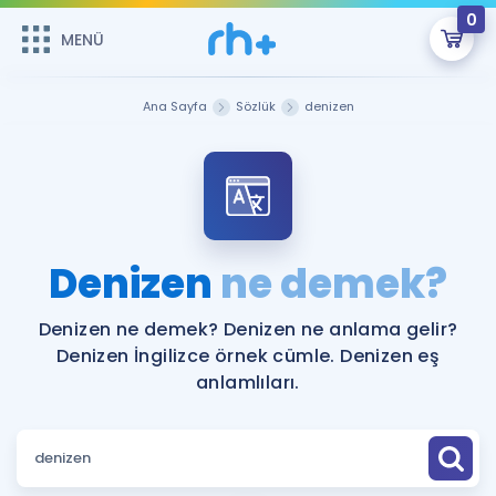
0
MENÜ
MENÜ
Üye Girişi
Ana Sayfa
Sözlük
denizen
Online Dersler
Sepetin Şu An Boş.
Çalışma Paketleri
Remzi Hoca ile seni sınava hazırlayacak onlarca eğitim seni
bekliyor!
Kitaplar ve Kaynaklar
GİRİŞ YAP
Denizen
ne demek?
Katılımcı Görüşleri
Şifremi Hatırlamıyorum
Denizen ne demek? Denizen ne anlama gelir?
Denizen İngilizce örnek cümle. Denizen eş
ÜYE DEĞİLİM
Faydalı Araçlar
anlamlıları.
Ücretsiz Kaynaklar
Blog
İngilizce Gramer
Hakkımızda
Kariyer
Sözlük
Soru & Cevap
İletişim