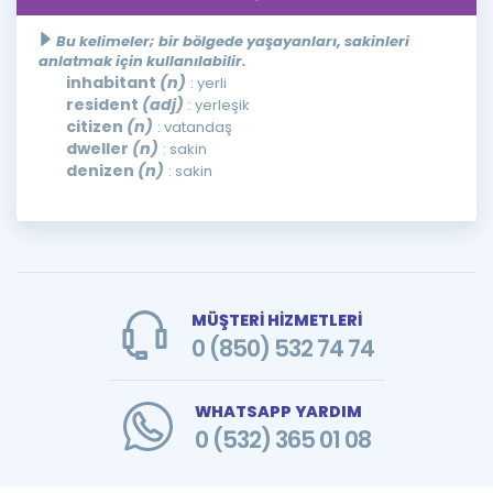
Bu kelimeler; bir bölgede yaşayanları, sakinleri
anlatmak için kullanılabilir.
inhabitant
(n)
: yerli
resident
(adj)
: yerleşik
citizen
(n)
: vatandaş
dweller
(n)
: sakin
denizen
(n)
: sakin
MÜŞTERİ HİZMETLERİ
0 (850) 532 74 74
WHATSAPP YARDIM
0 (532) 365 01 08