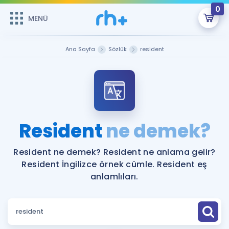
0
MENÜ
MENÜ
Üye Girişi
Ana Sayfa
Sözlük
resident
Online Dersler
Sepetin Şu An Boş.
Çalışma Paketleri
Remzi Hoca ile seni sınava hazırlayacak onlarca eğitim seni
bekliyor!
Kitaplar ve Kaynaklar
GİRİŞ YAP
Resident
ne demek?
Katılımcı Görüşleri
Şifremi Hatırlamıyorum
Resident ne demek? Resident ne anlama gelir?
Resident İngilizce örnek cümle. Resident eş
ÜYE DEĞİLİM
Faydalı Araçlar
anlamlıları.
Ücretsiz Kaynaklar
Blog
İngilizce Gramer
Hakkımızda
Kariyer
Sözlük
Soru & Cevap
İletişim