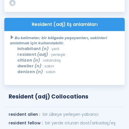
Resident (adj) Eş anlamlıları
Bu kelimeler; bir bölgede yaşayanları, sakinleri
anlatmak için kullanılabilir.
inhabitant
(n)
: yerli
resident
(adj)
: yerleşik
citizen
(n)
: vatandaş
dweller
(n)
: sakin
denizen
(n)
: sakin
Resident (adj) Collocations
resident alien :
bir ülkeye yerleşen yabancı
resident fellow :
bir yerde oturan dost/arkadaş/eş