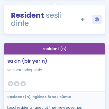
Puan Hesaplama
Resident
sesli
Rehberlik Aracı
dinle
ÖSYM Sınav Takvimi
Kampanyalar
Blog
resident (n)
İngilizce Gramer
sakin (bir yerin)
yerli, vatandaş, sakin
Resident (n) ingilizce örnek cümle
Local residents raged at their new governor.