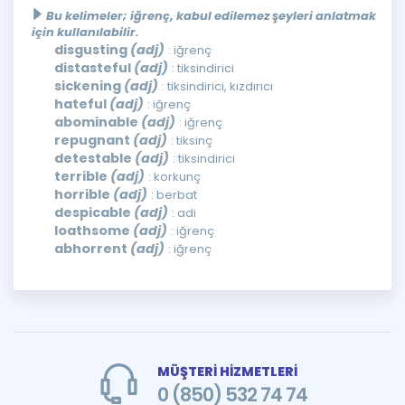
Bu kelimeler; iğrenç, kabul edilemez şeyleri anlatmak
için kullanılabilir.
disgusting
(adj)
: iğrenç
distasteful
(adj)
: tiksindirici
sickening
(adj)
: tiksindirici, kızdırıcı
hateful
(adj)
: iğrenç
abominable
(adj)
: iğrenç
repugnant
(adj)
: tiksinç
detestable
(adj)
: tiksindirici
terrible
(adj)
: korkunç
horrible
(adj)
: berbat
despicable
(adj)
: adi
loathsome
(adj)
: iğrenç
abhorrent
(adj)
: iğrenç
MÜŞTERİ HİZMETLERİ
0 (850) 532 74 74