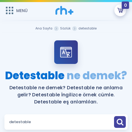
0
MENÜ
MENÜ
Üye Girişi
Ana Sayfa
Sözlük
detestable
Online Dersler
Sepetin Şu An Boş.
Çalışma Paketleri
Remzi Hoca ile seni sınava hazırlayacak onlarca eğitim seni
bekliyor!
Kitaplar ve Kaynaklar
GİRİŞ YAP
Detestable
ne demek?
Katılımcı Görüşleri
Şifremi Hatırlamıyorum
Detestable ne demek? Detestable ne anlama
gelir? Detestable İngilizce örnek cümle.
ÜYE DEĞİLİM
Faydalı Araçlar
Detestable eş anlamlıları.
Ücretsiz Kaynaklar
Blog
İngilizce Gramer
Hakkımızda
Kariyer
Sözlük
Soru & Cevap
İletişim