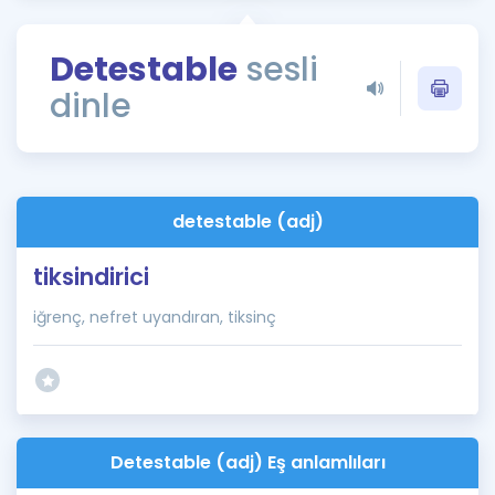
Puan Hesaplama
Detestable
sesli
Rehberlik Aracı
dinle
ÖSYM Sınav Takvimi
Kampanyalar
Blog
detestable (adj)
İngilizce Gramer
tiksindirici
iğrenç, nefret uyandıran, tiksinç
Detestable (adj) Eş anlamlıları