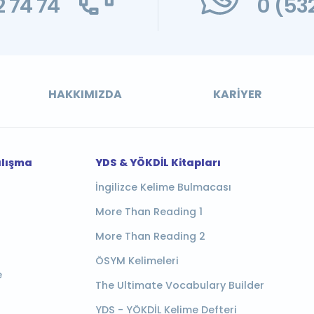
 74 74
0 (53
HAKKIMIZDA
KARIYER
alışma
YDS & YÖKDİL Kitapları
İngilizce Kelime Bulmacası
More Than Reading 1
More Than Reading 2
ÖSYM Kelimeleri
e
The Ultimate Vocabulary Builder
YDS - YÖKDİL Kelime Defteri