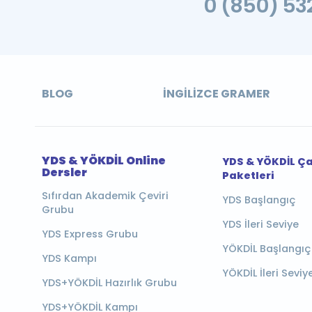
0 (850) 532
BLOG
İNGILIZCE GRAMER
YDS & YÖKDİL Online
YDS & YÖKDİL Ç
Dersler
Paketleri
Sıfırdan Akademik Çeviri
YDS Başlangıç
Grubu
YDS İleri Seviye
YDS Express Grubu
YÖKDİL Başlangıç
YDS Kampı
YÖKDİL İleri Seviy
YDS+YÖKDİL Hazırlık Grubu
YDS+YÖKDİL Kampı