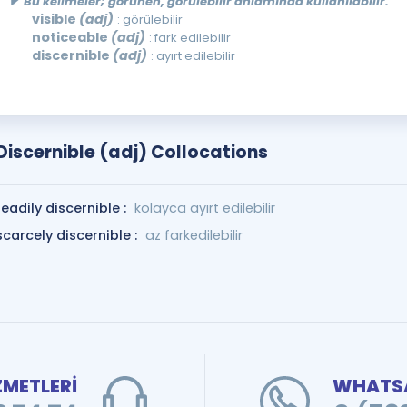
Bu kelimeler; görünen, görülebilir anlamında kullanılabilir.
visible
(adj)
: görülebilir
noticeable
(adj)
: fark edilebilir
discernible
(adj)
: ayırt edilebilir
Discernible (adj) Collocations
readily discernible :
kolayca ayırt edilebilir
scarcely discernible :
az farkedilebilir
ZMETLERİ
WHATSA