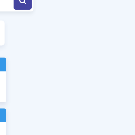
a Özel Fırsatlar
ınavlarla İlgili Haberler
er
 ve Konu Anlatımı