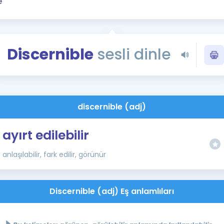
Kampanyalar
Eğitim ve Kitaplar
Blog
Discernible
sesli dinle
YDS - YÖKDİL Tüm S
İngilizce Gram
İngilizce Gramer
discernible (adj)
ayırt edilebilir
anlaşılabilir, fark edilir, görünür
Discernible (adj) Eş anlamlıları