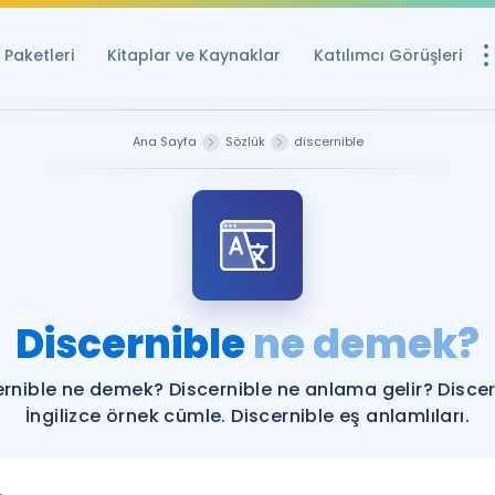
Paketleri
Kitaplar ve Kaynaklar
Katılımcı Görüşleri
Ücretsiz Kayna
Ana Sayfa
Sözlük
discernible
YDS ve YÖKDİL içi
Sözlük
İngilizce Sınavları
Puan Hesapla
Discernible
ne demek?
YDS ve YÖKDİL P
Remz
Rehberlik Aracı
ernible ne demek? Discernible ne anlama gelir? Discer
YDS ve YÖKDİL'e H
İngilizce örnek cümle. Discernible eş anlamlıları.
ÖSYM Sınav Ta
Tüm ÖSYM Sınavl