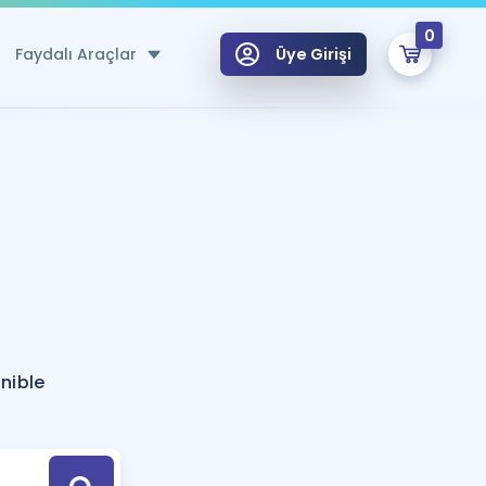
0
Faydalı Araçlar
Üye Girişi
klar
n Ücretsiz Kaynaklar
 için Özel Sözlük
Sepetin Şu An Boş.
ma
uan Hesaplama Aracı
i Hoca ile seni sınava hazırlayacak onlarca eğitim seni bekliyor!
Şifremi Hatırlamıyorum
GİRİŞ YAP
nible
azırlananlar için Öneriler
kvimi
ÜYE DEĞİLİM
arı Tek Takvimde