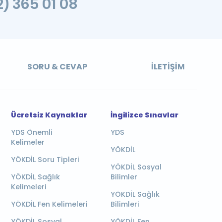
2) 365 01 08
SORU & CEVAP
İLETIŞIM
Ücretsiz Kaynaklar
İngilizce Sınavlar
YDS Önemli
YDS
Kelimeler
YÖKDİL
YÖKDİL Soru Tipleri
YÖKDİL Sosyal
YÖKDİL Sağlık
Bilimler
Kelimeleri
YÖKDİL Sağlık
YÖKDİL Fen Kelimeleri
Bilimleri
YÖKDİL Sosyal
YÖKDİL Fen