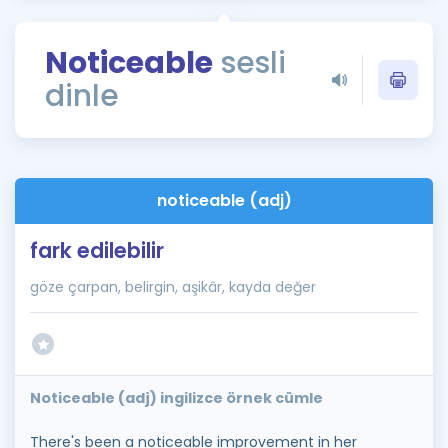
Puan Hesaplama
Noticeable
sesli
Rehberlik Aracı
dinle
ÖSYM Sınav Takvimi
Kampanyalar
Blog
noticeable (adj)
İngilizce Gramer
fark edilebilir
göze çarpan, belirgin, aşikâr, kayda değer
Noticeable (adj) ingilizce örnek cümle
There's been a noticeable improvement in her