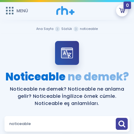
0
MENÜ
MENÜ
Üye Girişi
Ana Sayfa
Sözlük
noticeable
Online Dersler
Sepetin Şu An Boş.
Çalışma Paketleri
Remzi Hoca ile seni sınava hazırlayacak onlarca eğitim seni
bekliyor!
Kitaplar ve Kaynaklar
GİRİŞ YAP
Noticeable
ne demek?
Katılımcı Görüşleri
Şifremi Hatırlamıyorum
Noticeable ne demek? Noticeable ne anlama
gelir? Noticeable İngilizce örnek cümle.
ÜYE DEĞİLİM
Faydalı Araçlar
Noticeable eş anlamlıları.
Ücretsiz Kaynaklar
Blog
İngilizce Gramer
Hakkımızda
Kariyer
Sözlük
Soru & Cevap
İletişim