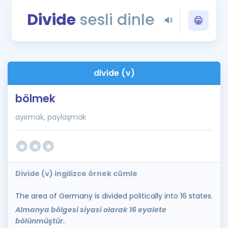
Puan Hesaplama
Divide
sesli dinle
Rehberlik Aracı
ÖSYM Sınav Takvimi
divide (v)
Kampanyalar
bölmek
Blog
ayırmak, paylaşmak
İngilizce Gramer
Divide (v) ingilizce örnek cümle
The area of Germany is divided politically into 16 states.
Almanya bölgesi siyasi olarak 16 eyalete
bölünmüştür.