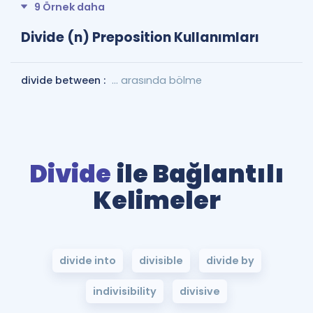
9 Örnek daha
Divide (n) Preposition Kullanımları
divide between :
... arasında bölme
Divide
ile Bağlantılı
Kelimeler
divide into
divisible
divide by
indivisibility
divisive