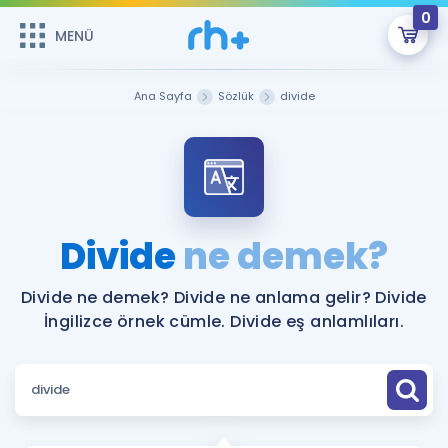
0
MENÜ
MENÜ
Üye Girişi
Ana Sayfa
Sözlük
divide
Online Dersler
Sepetin Şu An Boş.
Çalışma Paketleri
Remzi Hoca ile seni sınava hazırlayacak onlarca eğitim seni
bekliyor!
Kitaplar ve Kaynaklar
GİRİŞ YAP
Divide
ne demek?
Katılımcı Görüşleri
Şifremi Hatırlamıyorum
Divide ne demek? Divide ne anlama gelir? Divide
İngilizce örnek cümle. Divide eş anlamlıları.
ÜYE DEĞİLİM
Faydalı Araçlar
Ücretsiz Kaynaklar
Blog
İngilizce Gramer
Hakkımızda
Kariyer
Sözlük
Soru & Cevap
İletişim