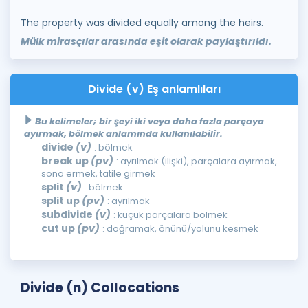
The property was divided equally among the heirs.
Mülk mirasçılar arasında eşit olarak paylaştırıldı.
Divide (v) Eş anlamlıları
Bu kelimeler; bir şeyi iki veya daha fazla parçaya
ayırmak, bölmek anlamında kullanılabilir.
divide
(v)
: bölmek
break up
(pv)
: ayrılmak (ilişki), parçalara ayırmak,
sona ermek, tatile girmek
split
(v)
: bölmek
split up
(pv)
: ayrılmak
subdivide
(v)
: küçük parçalara bölmek
cut up
(pv)
: doğramak, önünü/yolunu kesmek
Divide (n) Collocations