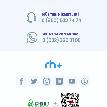
MÜŞTERİ HİZMETLERİ
0 (850) 532 74 74
WHATSAPP YARDIM
0 (532) 365 01 08