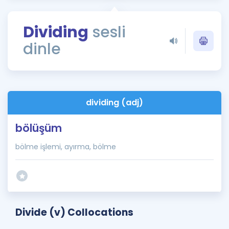
Puan Hesaplama
Dividing
sesli
Rehberlik Aracı
dinle
ÖSYM Sınav Takvimi
Kampanyalar
Blog
dividing (adj)
İngilizce Gramer
bölüşüm
bölme işlemi, ayırma, bölme
Divide (v) Collocations