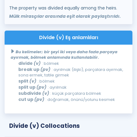
The property was divided equally among the heirs.
Mülk mirasçılar arasında eşit olarak paylaştırıldı.
Divide (v) Eş anlamlıları
Bu kelimeler; bir şeyi iki veya daha fazla parçaya
ayırmak, bölmek anlamında kullanılabilir.
divide
(v)
: bölmek
break up
(pv)
: ayrılmak (ilişki), parçalara ayırmak,
sona ermek, tatile girmek
split
(v)
: bölmek
split up
(pv)
: ayrılmak
subdivide
(v)
: küçük parçalara bölmek
cut up
(pv)
: doğramak, önünü/yolunu kesmek
Divide (v) Collocations