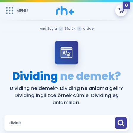
0
MENÜ
MENÜ
Üye Girişi
Ana Sayfa
Sözlük
divide
Online Dersler
Sepetin Şu An Boş.
Çalışma Paketleri
Remzi Hoca ile seni sınava hazırlayacak onlarca eğitim seni
bekliyor!
Kitaplar ve Kaynaklar
GİRİŞ YAP
Dividing
ne demek?
Katılımcı Görüşleri
Şifremi Hatırlamıyorum
Dividing ne demek? Dividing ne anlama gelir?
Dividing İngilizce örnek cümle. Dividing eş
ÜYE DEĞİLİM
Faydalı Araçlar
anlamlıları.
Ücretsiz Kaynaklar
Blog
İngilizce Gramer
Hakkımızda
Kariyer
Sözlük
Soru & Cevap
İletişim