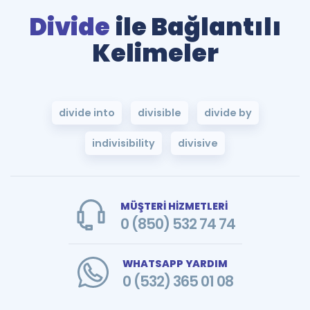
Divide
ile Bağlantılı
Kelimeler
divide into
divisible
divide by
indivisibility
divisive
MÜŞTERİ HİZMETLERİ
0 (850) 532 74 74
WHATSAPP YARDIM
0 (532) 365 01 08